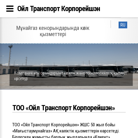
Ойл Транспорт Корпорейшэн
RU
Мұнайгаз кенорындарында көлік
қызметтері
Компания кен орындарына көліктік және технологиялық қызмет
көрсетеді
ТОО «Ойл Tранспорт Kорпорейшэн»
ТОО «Ойл Tранспорт Kорпорейшэн»
ЖШС 50 жыл бойы
«Маңғыстаумұнайгаз» АҚ көліктік қызметтерін көрсетеді.
Бірлескен жұмыстың барлық жылдарында «Клиент»