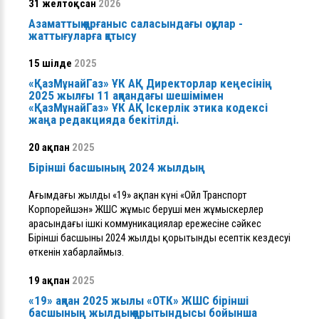
31 желтоқсан
2026
Азаматтық қорғаныс саласындағы оқулар -
жаттығуларға қатысу
15 шілде
2025
«ҚазМұнайГаз» ҰК АҚ Директорлар кеңесінің
2025 жылғы 11 ақпандағы шешімімен
«ҚазМұнайГаз» ҰК АҚ Іскерлік этика кодексі
жаңа редакцияда бекітілді.
20 ақпан
2025
Бірінші басшының 2024 жылдың
Ағымдағы жылдың «19» ақпан күні «Ойл Транспорт
Корпорейшэн» ЖШС жұмыс беруші мен жұмыскерлер
арасындағы ішкі коммуникациялар ережесіне сәйкес
Бірінші басшының 2024 жылдың қорытынды есептік кездесуі
өткенін хабарлаймыз.
19 ақпан
2025
«19» ақпан 2025 жылы «ОТК» ЖШС бірінші
басшының жылдық қорытындысы бойынша