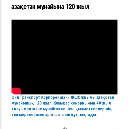
Қазақстан мұнайына 120 жыл
Ойл Транспорт Корпорейшэн» ЖШС ұжымы Қазақстан
мұнайының 120 жыл, Қаламқас кенорнының 40 жыл
толуымен және мұнайгаз кешені қызметкерлерінің
төл мерекесімен әріптестерін құттықтады.