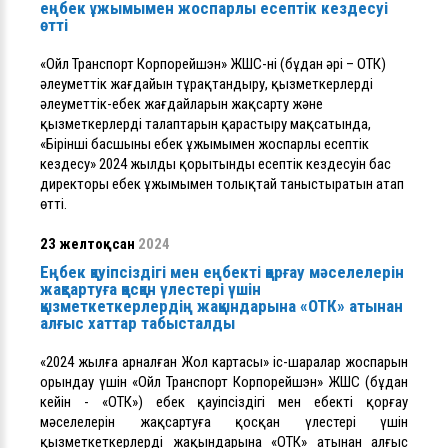
еңбек ұжымымен жоспарлы есептік кездесуі
өтті
«Ойл Транспорт Корпорейшэн» ЖШС-нің (бұдан әрі – ОТК)
әлеуметтік жағдайын тұрақтандыру, қызметкерлердің
әлеуметтік-еңбек жағдайларын жақсарту және
қызметкерлердің талаптарын қарастыру мақсатында,
«Бірінші басшының еңбек ұжымымен жоспарлы есептік
кездесу» 2024 жылдың қорытынды есептік кездесуін бас
директоры еңбек ұжымымен толықтай таныстыратын атап
өтті.
23 желтоқсан
2024
Еңбек қауіпсіздігі мен еңбекті қорғау мәселелерін
жақсартуға қосқан үлестері үшін
қызметкеткерлердің жақындарына «ОТК» атынан
алғыс хаттар табысталды
«2024 жылға арналған Жол картасы» іс-шаралар жоспарын
орындау үшін «Ойл Транспорт Корпорейшэн» ЖШС (бұдан
кейін - «ОТК») еңбек қауіпсіздігі мен еңбекті қорғау
мәселелерін жақсартуға қосқан үлестері үшін
қызметкеткерлердің жақындарына «ОТК» атынан алғыс