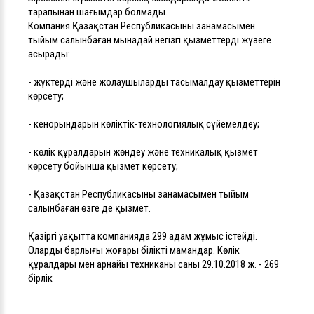
тарапынан шағымдар болмады.
Компания Қазақстан Республикасының заңнамасымен
тыйым салынбаған мынадай негізгі қызметтерді жүзеге
асырады:
- жүктерді және жолаушыларды тасымалдау қызметтерін
көрсету;
- кенорындарын көліктік-технологиялық сүйемелдеу;
- көлік құралдарын жөндеу және техникалық қызмет
көрсету бойынша қызмет көрсету;
- Қазақстан Республикасының заңнамасымен тыйым
салынбаған өзге де қызмет.
Қазіргі уақытта компанияда 299 адам жұмыс істейді.
Олардың барлығы жоғары білікті мамандар. Көлік
құралдары мен арнайы техниканың саны 29.10.2018 ж. - 269
бірлік