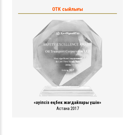
ОТК сыйлығы
«Қауіпсіз еңбек жағдайлары үшін»
Астана 2017