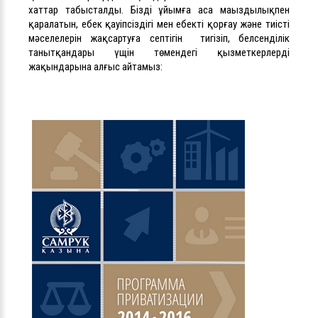
хаттар табысталды. Біздің ұйымға аса маңыздылықпен
қаралатын, еңбек қауіпсіздігі мен еңбекті қорғау және тиісті
мәселелерін жақсартуға септігін тигізіп, белсенділік
танытқандары үщін төмендегі қызметкерлердің
жақындарына алғыс айтамыз: