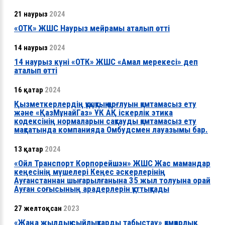
21 наурыз
2024
«ОТК» ЖШС Наурыз мейрамы аталып өтті
14 наурыз
2024
14 наурыз күні «ОТК» ЖШС «Амал мерекесі» деп
аталып өтті
16 қаңтар
2024
Қызметкерлердің құқықтық қорғлуын қамтамасыз ету
және «ҚазМұнайГаз» ҰК АҚ іскерлік этика
кодексінің нормаларын сақтауды қамтамасыз ету
мақсатында компанияда Омбудсмен лауазымы бар.
13 қаңтар
2024
«Ойл Транспорт Корпорейшэн» ЖШС Жас мамандар
кеңесінің мүшелері Кеңес әскерлерінің
Ауғанстаннан шығарылғанына 35 жыл толуына орай
Ауған соғысының арадерлерін құттықтады
27 желтоқсан
2023
«Жаңа жылдық сыйлықтарды табыстау» қамқорлық