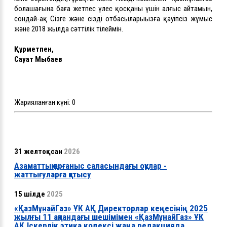
болашағына баға жетпес үлес қосқаны үшін алғыс айтамын,
сондай-ақ Сізге және сіздің отбасыларыңызға қауіпсіз жұмыс
және 2018 жылда сәттілік тілеймін.
Құрметпен,
Сауат Мыңбаев
Жарияланған күні:
0
31 желтоқсан
2026
Азаматтық қорғаныс саласындағы оқулар -
жаттығуларға қатысу
15 шілде
2025
«ҚазМұнайГаз» ҰК АҚ Директорлар кеңесінің 2025
жылғы 11 ақпандағы шешімімен «ҚазМұнайГаз» ҰК
АҚ Іскерлік этика кодексі жаңа редакцияда