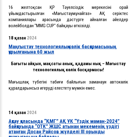
16 желтоқсан ҚР Тәуелсіздік мерекесіні орай
ұйымдастырылған «Маңғыстаумұнайгаз» АҚ серіктес
компаниялары арасында дәстүрге айналған әйелдер
волейболдан "MMG CUP" байқауы өткізілді.
18 қазан
2024
Маңғыстау технологиялық көлік басқармасының
құрылғанына 60 жыл
Бағыты айқын, мақсаты анық, қадамы нық – Маңғыстау
технологиялық көлік басқармасы!
Маңғышлақ түбегінің табиғи байлығын заманауи автокөлік
құралдарынсыз игеруді елестету мүмкін емес.
14 қазан
2024
Ақтау қаласында “ҚМГ” АҚ ҰК “Үздік маман-2024”
байқауында “ОТК” ЖШС атынан мекеменің үздігі
атанған Досан Райсов жүлделі ІІІ орынды
қанжығасына байлады