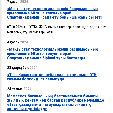
7 қазан
2024
«Маңғыстау технологиялық көлік басқармасының
құрылғанына 60 жыл толуына орай
Спартакиаданың» садақ ату бойынша жарысы өтті
07.10.2024 ж. “ОТК» ЖШС қызметкерлері арасында садақ ату
мен асық ату жарыстары өтті.
4 қазан
2024
«Маңғыстау технологиялық көлік басқармасының
құрылғанына 60 жыл толуына орай
Спартакиаданың» бірінші туры басталды
23 қыркүйек
2024
«Таза Қазақстан» республикалық акциясына ОТК
ұжымы белсенді ат салысуда
24 тамыз
2024
Мемлекет басшысының бастамасымен биылғы
жылдың көктемінен бастап республика көлемінде
«Таза Қазақстан» атты ауқымды экологиялық
акциясы жүргізілуде