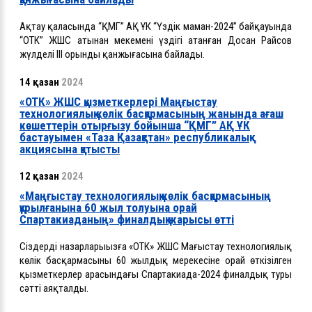
Ақтау қаласында “ҚМГ” АҚ ҰК “Үздік маман-2024” байқауында
“ОТК” ЖШС атынан мекеменің үздігі атанған Досан Райсов
жүлделі ІІІ орынды қанжығасына байлады.
14 қазан
2024
«ОТК» ЖШС қызметкерлері Маңғыстау
технологиялық көлік басқармасының жанында ағаш
көшеттерін отырғызу бойынша “ҚМГ” АҚ ҰК
бастауымен «Таза Қазақстан» республикалық
акциясына қатысты
12 қазан
2024
«Маңғыстау технологиялық көлік басқармасының
құрылғанына 60 жыл толуына орай
Спартакиаданың» финалдық жарысы өтті
Сіздердің назарларыңызға «ОТК» ЖШС Маңғыстау технологиялық
көлік басқармасының 60 жылдық мерекесіне орай өткізілген
қызметкерлер арасындағы Спартакиада-2024 финалдық туры
сәтті аяқталды.