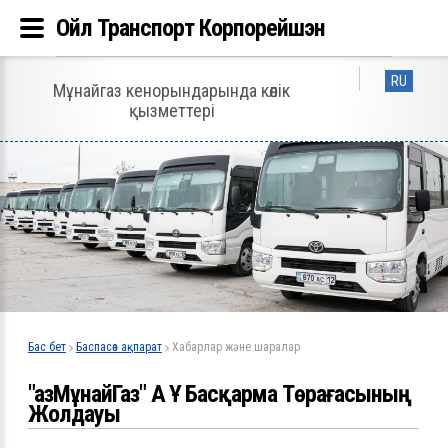
Ойл Транспорт Корпорейшэн
RU
Мұнайгаз кенорындарында көлік
қызметтері
Бас бет
Баспасөз ақпарат
Хабарлар және шаралар
"ҚазМұнайГаз" АҚ ҰҚ Басқарма Төрағасының
Жолдауы