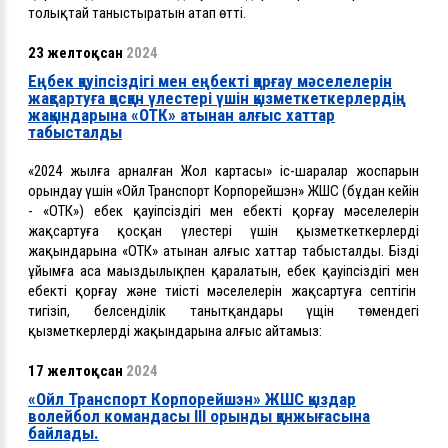
толықтай таныстыратын атап өтті.
23 желтоқсан
2024
Еңбек қауіпсіздігі мен еңбекті қорғау мәселелерін
жақсартуға қосқан үлестері үшін қызметкеткерлердің
жақындарына «ОТК» атынан алғыс хаттар
табысталды
«2024 жылға арналған Жол картасы» іс-шаралар жоспарын
орындау үшін «Ойл Транспорт Корпорейшэн» ЖШС (бұдан кейін
- «ОТК») еңбек қауіпсіздігі мен еңбекті қорғау мәселелерін
жақсартуға қосқан үлестері үшін қызметкеткерлердің
жақындарына «ОТК» атынан алғыс хаттар табысталды. Біздің
ұйымға аса маңыздылықпен қаралатын, еңбек қауіпсіздігі мен
еңбекті қорғау және тиісті мәселелерін жақсартуға септігін
тигізіп, белсенділік танытқандары үщін төмендегі
қызметкерлердің жақындарына алғыс айтамыз:
17 желтоқсан
2024
«Ойл Транспорт Корпорейшэн» ЖШС қыздар
волейбол командасы ІІІ орынды қанжығасына
байлады.