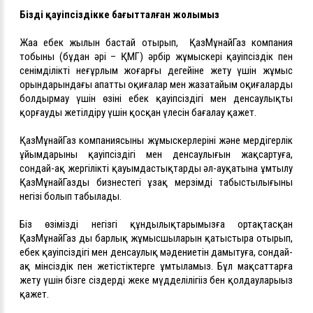
Біздің қауіпсіздікке бағытталған жолымыз
Жаңа еңбек жылын бастай отырып, ҚазМұнайГаз компания
тобының (бұдан әрі – ҚМГ) әрбір жұмыскері қауіпсіздік пен
сенімділіктің неғұрлым жоғарғы деңгейіне жету үшін жұмыс
орындарындағы апатты оқиғалар мен жазатайым оқиғаларды
болдырмау үшін өзінің еңбек қауіпсіздігі мен денсаулықты
қорғауды жетілдіру үшін қосқан үлесін бағалау қажет.
ҚазМұнайГаз компаниясының жұмыскерлерінің және мердігерлік
ұйымдарының қауіпсіздігі мен денсаулығын жақсартуға,
сондай-ақ жергілікті қауымдастықтардың әл-ауқатына ұмтылу
ҚазМұнайГаздың бизнестегі ұзақ мерзімді табыстылығының
негізі болып табылады.
Біз өзіміздің негізгі құндылықтарымызға ортақтасқан
ҚазМұнайГаз дың барлық жұмысшыларын қатыстыра отырып,
еңбек қауіпсіздігі мен денсаулық мәдениетін дамытуға, сондай-
ақ мінсіздік пен жетістіктерге ұмтыламыз. Бұл мақсаттарға
жету үшін бізге сіздердің жеке мүдделілігіңіз бен қолдауларыңыз
қажет.