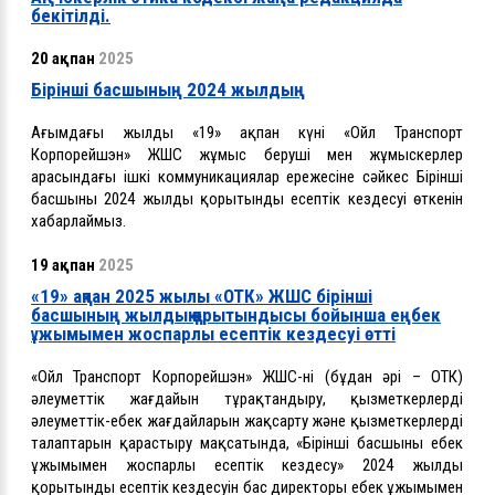
бекітілді.
20 ақпан
2025
Бірінші басшының 2024 жылдың
Ағымдағы жылдың «19» ақпан күні «Ойл Транспорт
Корпорейшэн» ЖШС жұмыс беруші мен жұмыскерлер
арасындағы ішкі коммуникациялар ережесіне сәйкес Бірінші
басшының 2024 жылдың қорытынды есептік кездесуі өткенін
хабарлаймыз.
19 ақпан
2025
«19» ақпан 2025 жылы «ОТК» ЖШС бірінші
басшының жылдық қорытындысы бойынша еңбек
ұжымымен жоспарлы есептік кездесуі өтті
«Ойл Транспорт Корпорейшэн» ЖШС-нің (бұдан әрі – ОТК)
әлеуметтік жағдайын тұрақтандыру, қызметкерлердің
әлеуметтік-еңбек жағдайларын жақсарту және қызметкерлердің
талаптарын қарастыру мақсатында, «Бірінші басшының еңбек
ұжымымен жоспарлы есептік кездесу» 2024 жылдың
қорытынды есептік кездесуін бас директоры еңбек ұжымымен