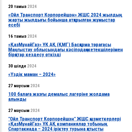
20 тамыз
2024
«Ойл Транспорт Корпорейшэн» ЖШС 2024 жылдың
жарты жылдығы бойынша атқарылған жұмыстар
есебі
16 тамыз
2024
«ҚазМұнайГаз» ҰК АҚ (ҚМГ) Басқарма төрағасы
Маңғыстау облысындағы кәсіподақ жетекшілерімен
бірқатар кездесу өткізді
30 шілде
2024
«Үздік маман – 2024»
27 маусым
2024
100 балаға жазғы демалыс лагеріне жолдама
алынды
27 маусым
2024
"Ойл Транспорт Корпорейшэн" ЖШС қызметкерлері
«ҚазМұнайГаз» ҰК АҚ компаниялар тобының
Спартакиада – 2024 іріктеу турына қатысты