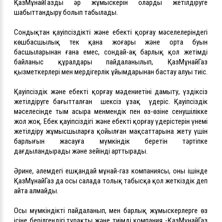
ҚазМұнайГаздың әр жұмыскерін оларды жетілдіруге
шабыттандыру болып табылады.
Сондықтан қауіпсіздікті және еңбекті қорғау мәселелеріндегі
көшбасшылық тек қана жоғары және орта буын
басшыларынан ғана емес, сондай-ақ барлық қол жетімді
байланыс құралдары пайдаланылып, ҚазМұнайГаз
қызметкерлері мен мердігерлік ұйымдарынан бастау алуы тиіс.
Қауіпсіздік және еңбекті қорғау мәдениетінің дамыту, үздіксіз
жетілдіруге бағытталған шексіз ұзақ үдеріс. Қауіпсіздік
мәселесінде тым асыра менмендік пен өз-өзіне сенушілікке
жол жоқ. Еңбек қауіпсіздігі және еңбекті қорғау үдерістерін үнемі
жетілдіру жұмысшыларға қойылған мақсаттарына жету үшін
барлығын жасауға мүмкіндік беретін тәртіпке
дағдыландырады және зейінді арттырады.
Әрине, әлемдегі ешқандай мұнай-газ компаниясы, оның ішінде
ҚазМұнайГаз да осы салада толық табысқа қол жеткіздік деп
айта алмайды.
Осы мүмкіндікті пайдаланып, мен барлық жұмыскерлерге өз
ісіне берілгендігі,тұрақты және тиімді компания -ҚазМұнайГаз