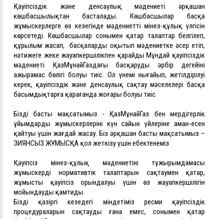
Қауіпсіздік және денсаулық мәдениеті әрқашан
көшбасшылықтан басталады. Көшбасшылар басқа
жұмыскерлерге өз кезегінде мәдениеттің мінез-құлық үлгісін
көрсетеді. Көшбасшылар сонымен қатар талаптар белгілеп,
құрылым жасап, басқаларды оқытып мәдениетке әсер етіп,
нәтижеге жеке жауапкершілікпен қарайды Мұндай қауіпсіздік
мәдениеті ҚазМұнайГаздағы басқарудың әрбір деңгейінің
ажырамас бөлігі болуы тиіс. Ол үнемі нығайып, жетілдірілуі
керек, қауіпсіздік және денсаулық сақтау мәселелері басқа
басымдықтарға қарағанда жоғары болуы тиіс.
Біздің басты мақсатымыз - ҚазМұнайГаз бен мердігерлік
ұйымдардың жұмыскерлерінің күн сайын үйлеріне аман-есен
қайтуы үшін жағдай жасау. Біз әрқашан басты мақсатымыз –
ЗИЯНСЫЗ ЖҰМЫСҚА қол жеткізу үшін еңбектенеміз
Қауіпсіз мінез-құлық мәдениетінің тұжырымдамасы
жұмыскердің нормативтік талаптарын сақтаумен қатар,
жұмыстың қауіпсіз орындалуы үшін өз жауапкершілігін
мойындауды қамтиды.
Біздің қазіргі кезеңдегі міндетіміз ресми қауіпсіздік
процедураларын сақтауды ғана емес, сонымен қатар