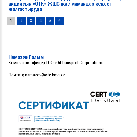
акциясын «ОТК» ЖШС жас мамандар кеңесі
жалғастыруда
1
2
3
4
5
6
Намазов Ғалым
Комплаенс-офицер ТОО «Oil Transport Corporation»
Почта:
g.namazov@otc.kmg.kz