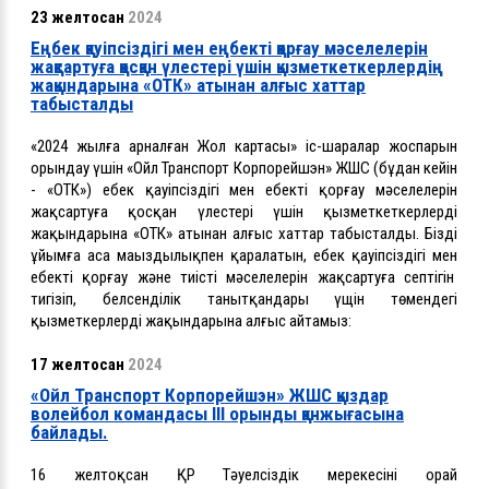
23 желтоқсан
2024
Еңбек қауіпсіздігі мен еңбекті қорғау мәселелерін
жақсартуға қосқан үлестері үшін қызметкеткерлердің
жақындарына «ОТК» атынан алғыс хаттар
табысталды
«2024 жылға арналған Жол картасы» іс-шаралар жоспарын
орындау үшін «Ойл Транспорт Корпорейшэн» ЖШС (бұдан кейін
- «ОТК») еңбек қауіпсіздігі мен еңбекті қорғау мәселелерін
жақсартуға қосқан үлестері үшін қызметкеткерлердің
жақындарына «ОТК» атынан алғыс хаттар табысталды. Біздің
ұйымға аса маңыздылықпен қаралатын, еңбек қауіпсіздігі мен
еңбекті қорғау және тиісті мәселелерін жақсартуға септігін
тигізіп, белсенділік танытқандары үщін төмендегі
қызметкерлердің жақындарына алғыс айтамыз:
17 желтоқсан
2024
«Ойл Транспорт Корпорейшэн» ЖШС қыздар
волейбол командасы ІІІ орынды қанжығасына
байлады.
16 желтоқсан ҚР Тәуелсіздік мерекесіні орай