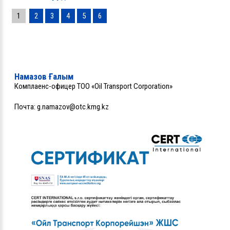
1
2
3
4
5
6
Намазов Ғалым
Комплаенс-офицер ТОО «Oil Transport Corporation»
Почта:
g.namazov@otc.kmg.kz