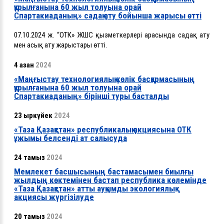
құрылғанына 60 жыл толуына орай
Спартакиаданың» садақ ату бойынша жарысы өтті
07.10.2024 ж. “ОТК» ЖШС қызметкерлері арасында садақ ату
мен асық ату жарыстары өтті.
4 қазан
2024
«Маңғыстау технологиялық көлік басқармасының
құрылғанына 60 жыл толуына орай
Спартакиаданың» бірінші туры басталды
23 қыркүйек
2024
«Таза Қазақстан» республикалық акциясына ОТК
ұжымы белсенді ат салысуда
24 тамыз
2024
Мемлекет басшысының бастамасымен биылғы
жылдың көктемінен бастап республика көлемінде
«Таза Қазақстан» атты ауқымды экологиялық
акциясы жүргізілуде
20 тамыз
2024