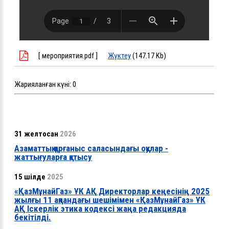
[ мероприятия.pdf ]
Жүктеу
(147.17 Kb)
Жарияланған күні:
0
31 желтоқсан
2026
Азаматтық қорғаныс саласындағы оқулар -
жаттығуларға қатысу
15 шілде
2025
«ҚазМұнайГаз» ҰК АҚ Директорлар кеңесінің 2025
жылғы 11 ақпандағы шешімімен «ҚазМұнайГаз» ҰК
АҚ Іскерлік этика кодексі жаңа редакцияда
бекітілді.