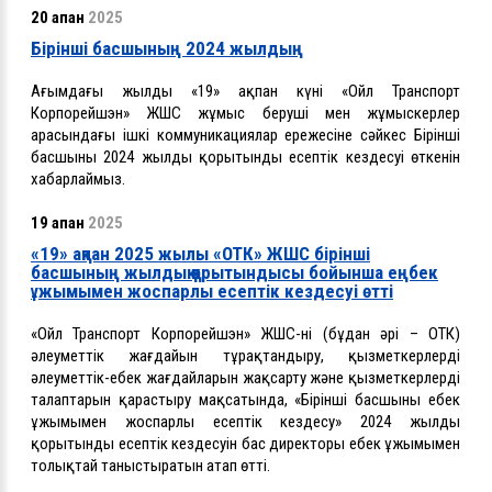
20 ақпан
2025
Бірінші басшының 2024 жылдың
Ағымдағы жылдың «19» ақпан күні «Ойл Транспорт
Корпорейшэн» ЖШС жұмыс беруші мен жұмыскерлер
арасындағы ішкі коммуникациялар ережесіне сәйкес Бірінші
басшының 2024 жылдың қорытынды есептік кездесуі өткенін
хабарлаймыз.
19 ақпан
2025
«19» ақпан 2025 жылы «ОТК» ЖШС бірінші
басшының жылдық қорытындысы бойынша еңбек
ұжымымен жоспарлы есептік кездесуі өтті
«Ойл Транспорт Корпорейшэн» ЖШС-нің (бұдан әрі – ОТК)
әлеуметтік жағдайын тұрақтандыру, қызметкерлердің
әлеуметтік-еңбек жағдайларын жақсарту және қызметкерлердің
талаптарын қарастыру мақсатында, «Бірінші басшының еңбек
ұжымымен жоспарлы есептік кездесу» 2024 жылдың
қорытынды есептік кездесуін бас директоры еңбек ұжымымен
толықтай таныстыратын атап өтті.