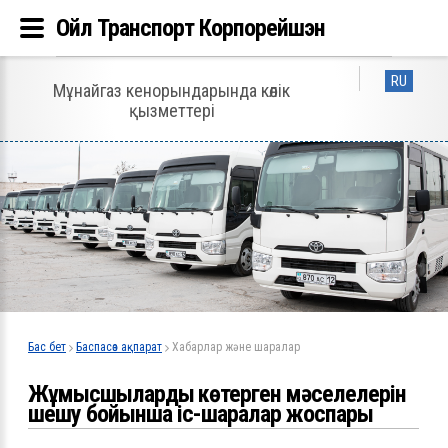
Ойл Транспорт Корпорейшэн
RU
Мұнайгаз кенорындарында көлік
қызметтері
Бас бет
Баспасөз ақпарат
Хабарлар және шаралар
Жұмысшылардың көтерген мәселелерін
шешу бойынша іс-шаралар жоспары