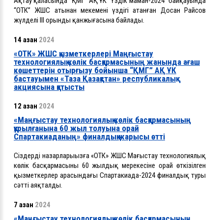
Ақтау қаласында “ҚМГ” АҚ ҰК “Үздік маман-2024” байқауында
“ОТК” ЖШС атынан мекеменің үздігі атанған Досан Райсов
жүлделі ІІІ орынды қанжығасына байлады.
14 қазан
2024
«ОТК» ЖШС қызметкерлері Маңғыстау
технологиялық көлік басқармасының жанында ағаш
көшеттерін отырғызу бойынша “ҚМГ” АҚ ҰК
бастауымен «Таза Қазақстан» республикалық
акциясына қатысты
12 қазан
2024
«Маңғыстау технологиялық көлік басқармасының
құрылғанына 60 жыл толуына орай
Спартакиаданың» финалдық жарысы өтті
Сіздердің назарларыңызға «ОТК» ЖШС Маңғыстау технологиялық
көлік басқармасының 60 жылдық мерекесіне орай өткізілген
қызметкерлер арасындағы Спартакиада-2024 финалдық туры
сәтті аяқталды.
7 қазан
2024
«Маңғыстау технологиялық көлік басқармасының