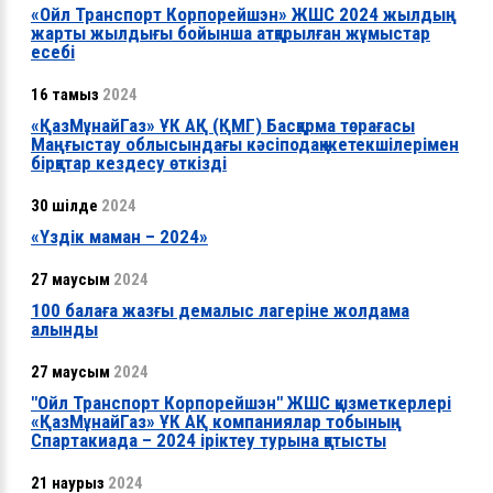
«Ойл Транспорт Корпорейшэн» ЖШС 2024 жылдың
жарты жылдығы бойынша атқарылған жұмыстар
есебі
16 тамыз
2024
«ҚазМұнайГаз» ҰК АҚ (ҚМГ) Басқарма төрағасы
Маңғыстау облысындағы кәсіподақ жетекшілерімен
бірқатар кездесу өткізді
30 шілде
2024
«Үздік маман – 2024»
27 маусым
2024
100 балаға жазғы демалыс лагеріне жолдама
алынды
27 маусым
2024
"Ойл Транспорт Корпорейшэн" ЖШС қызметкерлері
«ҚазМұнайГаз» ҰК АҚ компаниялар тобының
Спартакиада – 2024 іріктеу турына қатысты
21 наурыз
2024