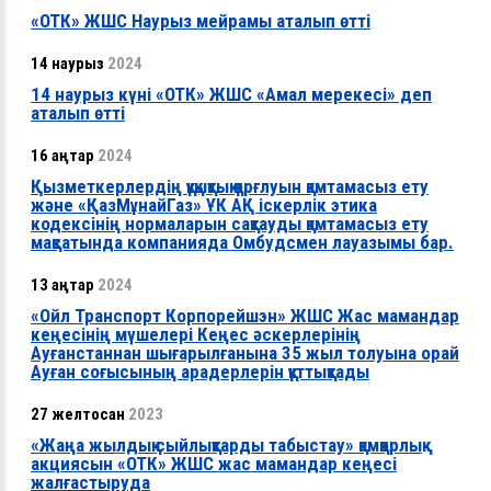
«ОТК» ЖШС Наурыз мейрамы аталып өтті
14 наурыз
2024
14 наурыз күні «ОТК» ЖШС «Амал мерекесі» деп
аталып өтті
16 қаңтар
2024
Қызметкерлердің құқықтық қорғлуын қамтамасыз ету
және «ҚазМұнайГаз» ҰК АҚ іскерлік этика
кодексінің нормаларын сақтауды қамтамасыз ету
мақсатында компанияда Омбудсмен лауазымы бар.
13 қаңтар
2024
«Ойл Транспорт Корпорейшэн» ЖШС Жас мамандар
кеңесінің мүшелері Кеңес әскерлерінің
Ауғанстаннан шығарылғанына 35 жыл толуына орай
Ауған соғысының арадерлерін құттықтады
27 желтоқсан
2023
«Жаңа жылдық сыйлықтарды табыстау» қамқорлық
акциясын «ОТК» ЖШС жас мамандар кеңесі
жалғастыруда