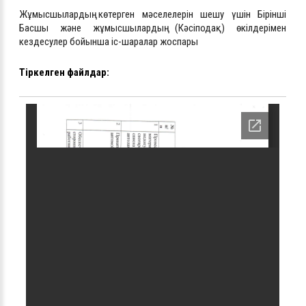
Жұмысшылардың көтерген мәселелерін шешу үшін Бірінші
Басшы және жұмысшылардың (Кәсіподақ) өкілдерімен
кездесулер бойынша і
с-шаралар жоспары
Тіркелген файлдар: