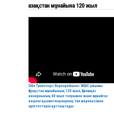
Қазақстан мұнайына 120 жыл
Ойл Транспорт Корпорейшэн» ЖШС ұжымы
Қазақстан мұнайының 120 жыл, Қаламқас
кенорнының 40 жыл толуымен және мұнайгаз
кешені қызметкерлерінің төл мерекесімен
әріптестерін құттықтады.