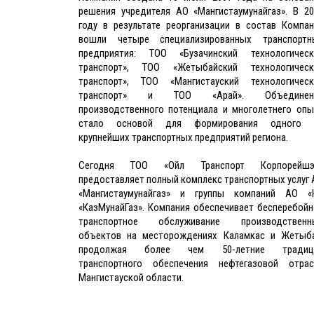
решения учредителя АО «Мангистаумунайгаз». В 20
году в результате реорганизации в состав Компан
вошли четыре специализированных транспортн
предприятия: ТОО «Бузачинский технологическ
транспорт», ТОО «Жетыбайский технологическ
транспорт», ТОО «Мангистауский технологическ
транспорт» и ТОО «Арай». Объединен
производственного потенциала и многолетнего опы
стало основой для формирования одного 
крупнейших транспортных предприятий региона.
Сегодня ТОО «Ойл Транспорт Корпорейшэ
предоставляет полный комплекс транспортных услуг
«Мангистаумунайгаз» и группы компаний АО «
«КазМунайГаз». Компания обеспечивает бесперебойн
транспортное обслуживание производственн
объектов на месторождениях Каламкас и Жетыба
продолжая более чем 50-летние традиц
транспортного обеспечения нефтегазовой отрас
Мангистауской области.