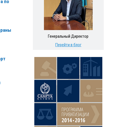
а по
храны
Генеральный Директор
Перейти в блог
орт
я