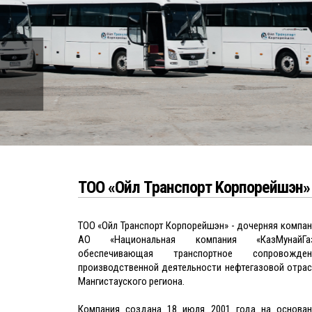
Компания осуществляет оказание
услуг по перевозке грузов и
пассажиров
ТОО «Ойл Tранспорт Kорпорейшэн»
ТОО «Ойл Транспорт Корпорейшэн» - дочерняя компа
АО «Национальная компания «КазМунайГаз
обеспечивающая транспортное сопровожден
производственной деятельности нефтегазовой отрас
Мангистауского региона.
Компания создана 18 июля 2001 года на основан