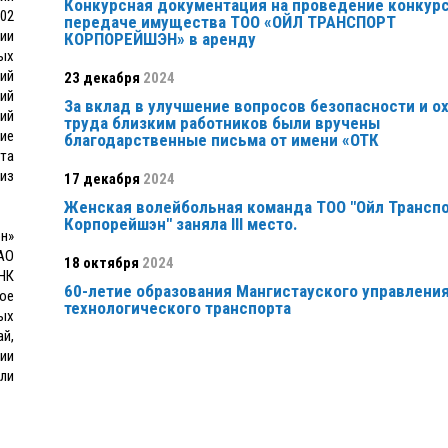
Конкурсная документация на проведение конкурс
02
передаче имущества ТОО «ОЙЛ ТРАНСПОРТ
ии
КОРПОРЕЙШЭН» в аренду
ых
ий
23 декабря
2024
ий
За вклад в улучшение вопросов безопасности и о
ий
труда близким работников были вручены
ие
благодарственные письма от имени «ОТК
та
из
17 декабря
2024
Женская волейбольная команда ТОО "Ойл Трансп
Корпорейшэн" заняла ІІІ место.
н»
 АО
18 октября
2024
НК
60-летие образования Мангистауского управлени
ое
технологического транспорта
ых
й,
ии
ли