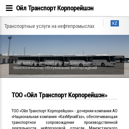
Ойл Транспорт Корпорейшэн
KZ
Транспортные услуги на нефтепромыслах
Компания осуществляет услуг по транспортно-
технологическому обслуживанию месторождений
ТОО «Ойл Tранспорт Kорпорейшэн»
ТОО «Ойл Транспорт Корпорейшэн» - дочерняя компания АО
«Национальная компания «КазМунайГаз», обеспечивающая
транспортное сопровождение производственной
деятельности нефтегазовой отрасли Мангистауского