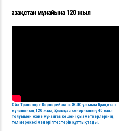
Қазақстан мұнайына 120 жыл
Ойл Транспорт Корпорейшэн» ЖШС ұжымы Қазақстан
мұнайының 120 жыл, Қаламқас кенорнының 40 жыл
толуымен және мұнайгаз кешені қызметкерлерінің
төл мерекесімен әріптестерін құттықтады.