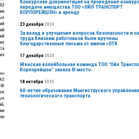
Конкурсная документация на проведение конкурс
02
передаче имущества ТОО «ОЙЛ ТРАНСПОРТ
ии
КОРПОРЕЙШЭН» в аренду
ых
ий
23 декабря
2024
ий
За вклад в улучшение вопросов безопасности и о
ий
труда близким работников были вручены
ие
благодарственные письма от имени «ОТК
та
из
17 декабря
2024
Женская волейбольная команда ТОО "Ойл Трансп
Корпорейшэн" заняла ІІІ место.
н»
 АО
18 октября
2024
НК
60-летие образования Мангистауского управлени
ое
технологического транспорта
ых
й,
ии
ли