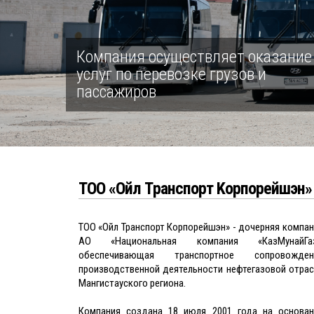
Компания осуществляет оказание
услуг по перевозке грузов и
пассажиров
ТОО «Ойл Tранспорт Kорпорейшэн»
ТОО «Ойл Транспорт Корпорейшэн» - дочерняя компа
АО «Национальная компания «КазМунайГаз
обеспечивающая транспортное сопровожден
производственной деятельности нефтегазовой отрас
Мангистауского региона.
Компания создана 18 июля 2001 года на основан