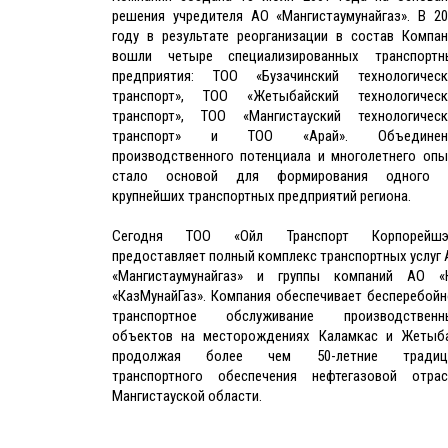
решения учредителя АО «Мангистаумунайгаз». В 20
году в результате реорганизации в состав Компан
вошли четыре специализированных транспортн
предприятия: ТОО «Бузачинский технологическ
транспорт», ТОО «Жетыбайский технологическ
транспорт», ТОО «Мангистауский технологическ
транспорт» и ТОО «Арай». Объединен
производственного потенциала и многолетнего опы
стало основой для формирования одного 
крупнейших транспортных предприятий региона.
Сегодня ТОО «Ойл Транспорт Корпорейшэ
предоставляет полный комплекс транспортных услуг
«Мангистаумунайгаз» и группы компаний АО «
«КазМунайГаз». Компания обеспечивает бесперебойн
транспортное обслуживание производственн
объектов на месторождениях Каламкас и Жетыба
продолжая более чем 50-летние традиц
транспортного обеспечения нефтегазовой отрас
Мангистауской области.