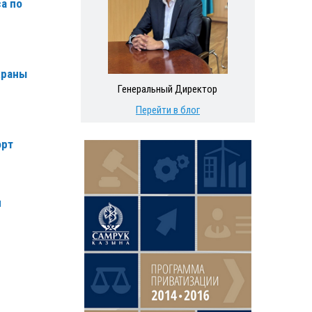
а по
храны
Генеральный Директор
Перейти в блог
орт
я