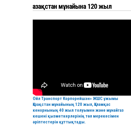
Қазақстан мұнайына 120 жыл
Ойл Транспорт Корпорейшэн» ЖШС ұжымы
Қазақстан мұнайының 120 жыл, Қаламқас
кенорнының 40 жыл толуымен және мұнайгаз
кешені қызметкерлерінің төл мерекесімен
әріптестерін құттықтады.