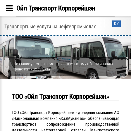
Ойл Транспорт Корпорейшэн
KZ
Транспортные услуги на нефтепромыслах
Оказание услуг по ремонту и техническому обслуживанию
транспортных средств
ТОО «Ойл Tранспорт Kорпорейшэн»
ТОО «Ойл Транспорт Корпорейшэн» - дочерняя компания АО
«Национальная компания «КазМунайГаз», обеспечивающая
транспортное сопровождение производственной
деятельности нефтегазовой отрасли Мангистауского