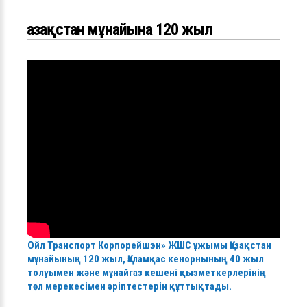
Қазақстан мұнайына 120 жыл
Ойл Транспорт Корпорейшэн» ЖШС ұжымы Қазақстан
мұнайының 120 жыл, Қаламқас кенорнының 40 жыл
толуымен және мұнайгаз кешені қызметкерлерінің
төл мерекесімен әріптестерін құттықтады.