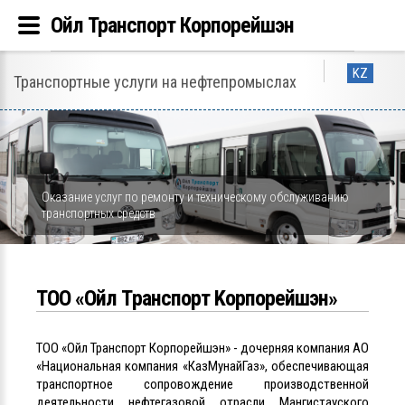
Ойл Транспорт Корпорейшэн
KZ
Транспортные услуги на нефтепромыслах
Оказание услуг по ремонту и техническому обслуживанию
транспортных средств
ТОО «Ойл Tранспорт Kорпорейшэн»
ТОО «Ойл Транспорт Корпорейшэн» - дочерняя компания АО
«Национальная компания «КазМунайГаз», обеспечивающая
транспортное сопровождение производственной
деятельности нефтегазовой отрасли Мангистауского