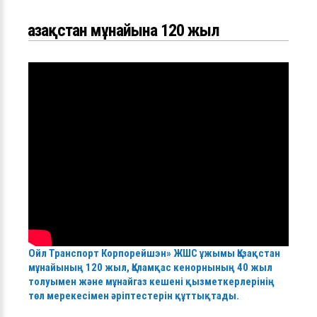
Қазақстан мұнайына 120 жыл
Ойл Транспорт Корпорейшэн» ЖШС ұжымы Қазақстан
мұнайының 120 жыл, Қаламқас кенорнының 40 жыл
толуымен және мұнайгаз кешені қызметкерлерінің
төл мерекесімен әріптестерін құттықтады.