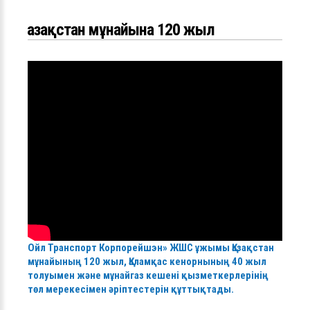
Қазақстан мұнайына 120 жыл
Ойл Транспорт Корпорейшэн» ЖШС ұжымы Қазақстан
мұнайының 120 жыл, Қаламқас кенорнының 40 жыл
толуымен және мұнайгаз кешені қызметкерлерінің
төл мерекесімен әріптестерін құттықтады.