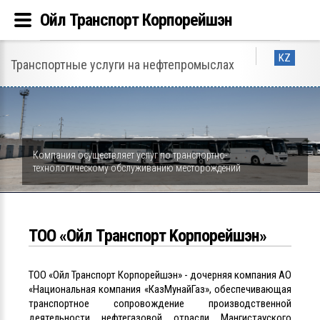
Ойл Транспорт Корпорейшэн
KZ
Транспортные услуги на нефтепромыслах
Компания осуществляет услуг по транспортно-
технологическому обслуживанию месторождений
ТОО «Ойл Tранспорт Kорпорейшэн»
ТОО «Ойл Транспорт Корпорейшэн» - дочерняя компания АО
«Национальная компания «КазМунайГаз», обеспечивающая
транспортное сопровождение производственной
деятельности нефтегазовой отрасли Мангистауского