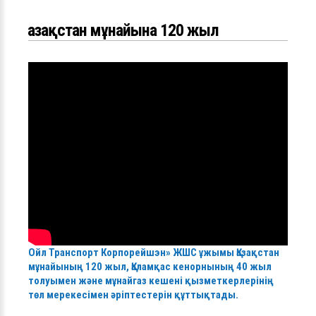
Қазақстан мұнайына 120 жыл
Ойл Транспорт Корпорейшэн» ЖШС ұжымы Қазақстан
мұнайының 120 жыл, Қаламқас кенорнының 40 жыл
толуымен және мұнайгаз кешені қызметкерлерінің
төл мерекесімен әріптестерін құттықтады.