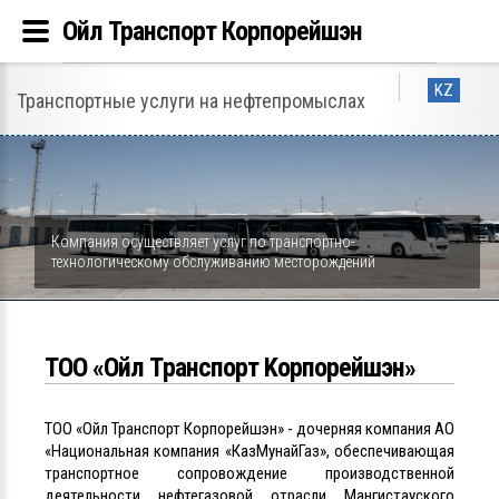
Ойл Транспорт Корпорейшэн
KZ
Транспортные услуги на нефтепромыслах
Компания осуществляет услуг по транспортно-
технологическому обслуживанию месторождений
ТОО «Ойл Tранспорт Kорпорейшэн»
ТОО «Ойл Транспорт Корпорейшэн» - дочерняя компания АО
«Национальная компания «КазМунайГаз», обеспечивающая
транспортное сопровождение производственной
деятельности нефтегазовой отрасли Мангистауского