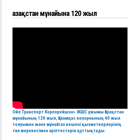
Қазақстан мұнайына 120 жыл
Ойл Транспорт Корпорейшэн» ЖШС ұжымы Қазақстан
мұнайының 120 жыл, Қаламқас кенорнының 40 жыл
толуымен және мұнайгаз кешені қызметкерлерінің
төл мерекесімен әріптестерін құттықтады.