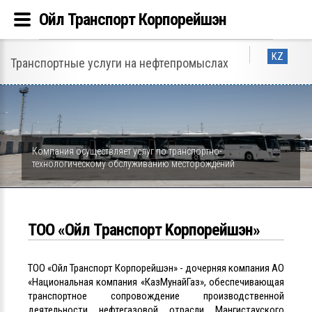
Ойл Транспорт Корпорейшэн
KZ
Транспортные услуги на нефтепромыслах
Компания осуществляет услуг по транспортно-
технологическому обслуживанию месторождений
ТОО «Ойл Tранспорт Kорпорейшэн»
ТОО «Ойл Транспорт Корпорейшэн» - дочерняя компания АО
«Национальная компания «КазМунайГаз», обеспечивающая
транспортное сопровождение производственной
деятельности нефтегазовой отрасли Мангистауского