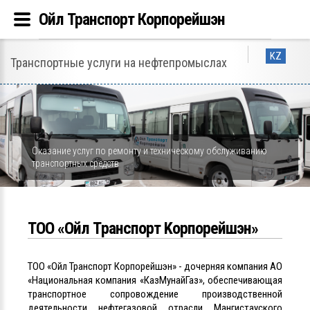
Ойл Транспорт Корпорейшэн
KZ
Транспортные услуги на нефтепромыслах
Оказание услуг по ремонту и техническому обслуживанию
транспортных средств
ТОО «Ойл Tранспорт Kорпорейшэн»
ТОО «Ойл Транспорт Корпорейшэн» - дочерняя компания АО
«Национальная компания «КазМунайГаз», обеспечивающая
транспортное сопровождение производственной
деятельности нефтегазовой отрасли Мангистауского