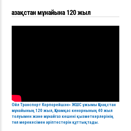
Қазақстан мұнайына 120 жыл
Ойл Транспорт Корпорейшэн» ЖШС ұжымы Қазақстан
мұнайының 120 жыл, Қаламқас кенорнының 40 жыл
толуымен және мұнайгаз кешені қызметкерлерінің
төл мерекесімен әріптестерін құттықтады.