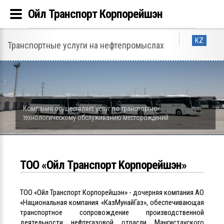
Ойл Транспорт Корпорейшэн
KZ
Транспортные услуги на нефтепромыслах
Компания осуществляет услуг по транспортно-
технологическому обслуживанию месторождений
ТОО «Ойл Tранспорт Kорпорейшэн»
ТОО «Ойл Транспорт Корпорейшэн» - дочерняя компания АО
«Национальная компания «КазМунайГаз», обеспечивающая
транспортное сопровождение производственной
деятельности нефтегазовой отрасли Мангистауского