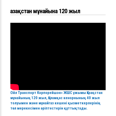
Қазақстан мұнайына 120 жыл
Ойл Транспорт Корпорейшэн» ЖШС ұжымы Қазақстан
мұнайының 120 жыл, Қаламқас кенорнының 40 жыл
толуымен және мұнайгаз кешені қызметкерлерінің
төл мерекесімен әріптестерін құттықтады.