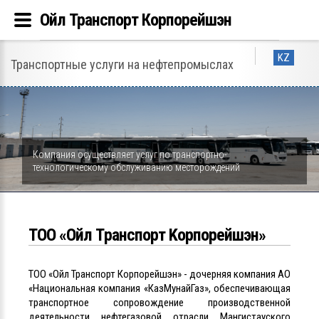
Ойл Транспорт Корпорейшэн
KZ
Транспортные услуги на нефтепромыслах
Компания осуществляет услуг по транспортно-
технологическому обслуживанию месторождений
ТОО «Ойл Tранспорт Kорпорейшэн»
ТОО «Ойл Транспорт Корпорейшэн» - дочерняя компания АО
«Национальная компания «КазМунайГаз», обеспечивающая
транспортное сопровождение производственной
деятельности нефтегазовой отрасли Мангистауского