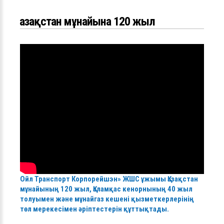
Қазақстан мұнайына 120 жыл
Ойл Транспорт Корпорейшэн» ЖШС ұжымы Қазақстан
мұнайының 120 жыл, Қаламқас кенорнының 40 жыл
толуымен және мұнайгаз кешені қызметкерлерінің
төл мерекесімен әріптестерін құттықтады.