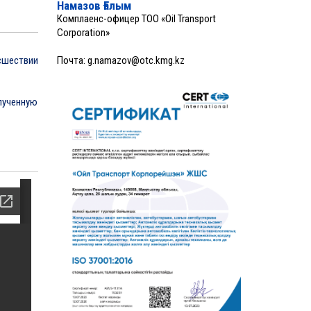
Намазов Ғалым
Комплаенс-офицер ТОО «Oil Transport
Corporation»
сшествии
Почта:
g.namazov@otc.kmg.kz
лученную