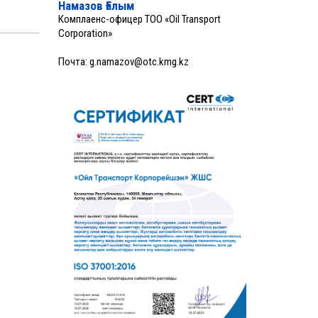
Намазов Ғалым
Комплаенс-офицер ТОО «Oil Transport
Corporation»
Почта:
g.namazov@otc.kmg.kz