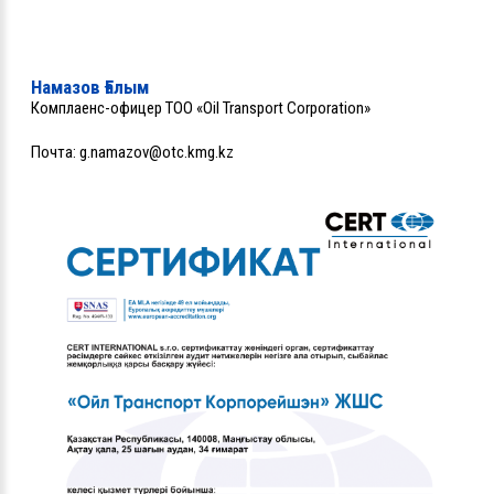
Намазов Ғалым
Комплаенс-офицер ТОО «Oil Transport Corporation»
Почта:
g.namazov@otc.kmg.kz