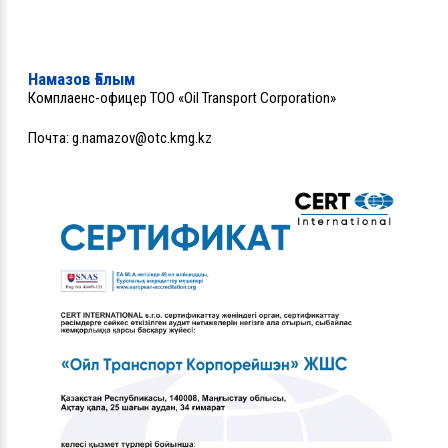
Намазов Ғалым
Комплаенс-офицер ТОО «Oil Transport Corporation»
Почта:
g.namazov@otc.kmg.kz