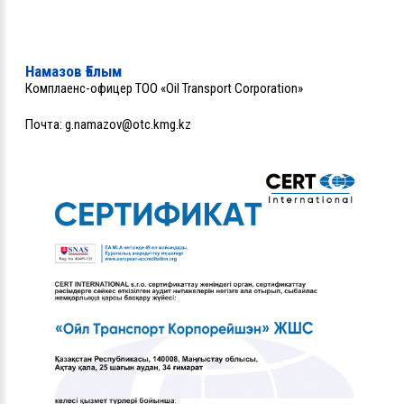
Намазов Ғалым
Комплаенс-офицер ТОО «Oil Transport Corporation»
Почта:
g.namazov@otc.kmg.kz