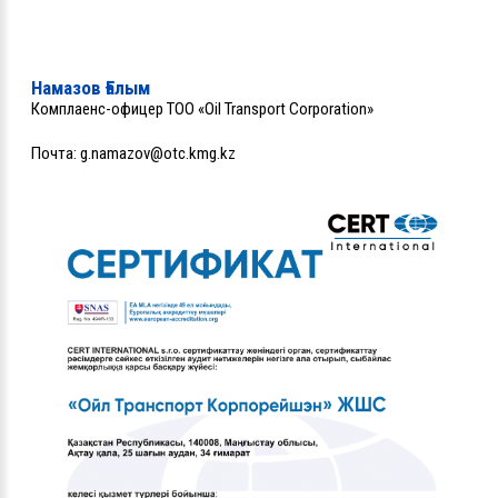
Намазов Ғалым
Комплаенс-офицер ТОО «Oil Transport Corporation»
Почта:
g.namazov@otc.kmg.kz