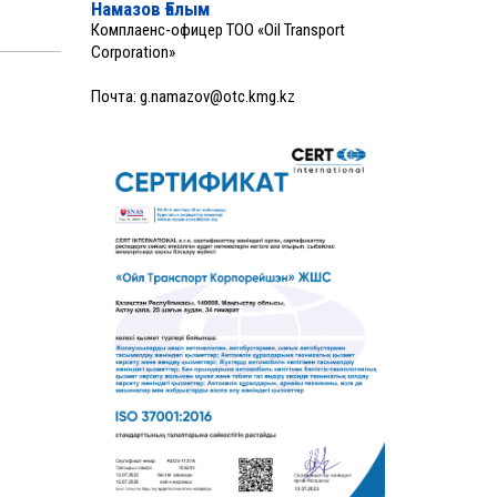
Намазов Ғалым
Комплаенс-офицер ТОО «Oil Transport
Corporation»
Почта:
g.namazov@otc.kmg.kz