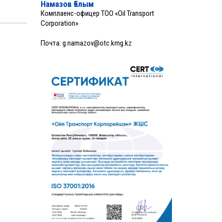
Намазов Ғалым
Комплаенс-офицер ТОО «Oil Transport
Corporation»
Почта:
g.namazov@otc.kmg.kz