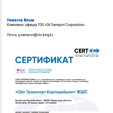
Намазов Ғалым
Комплаенс-офицер ТОО «Oil Transport Corporation»
Почта:
g.namazov@otc.kmg.kz