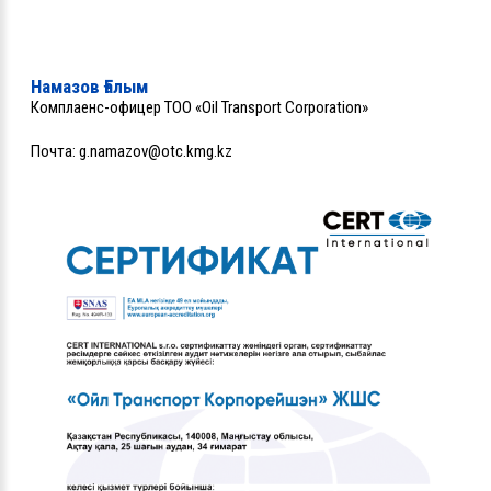
Намазов Ғалым
Комплаенс-офицер ТОО «Oil Transport Corporation»
Почта:
g.namazov@otc.kmg.kz