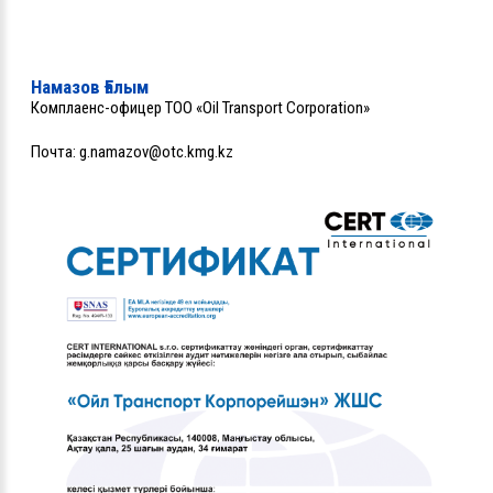
Намазов Ғалым
Комплаенс-офицер ТОО «Oil Transport Corporation»
Почта:
g.namazov@otc.kmg.kz