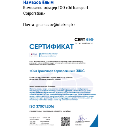
Намазов Ғалым
Комплаенс-офицер ТОО «Oil Transport
Corporation»
Почта:
g.namazov@otc.kmg.kz