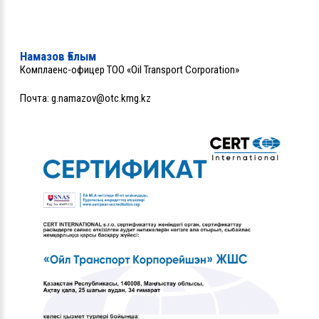
Намазов Ғалым
Комплаенс-офицер ТОО «Oil Transport Corporation»
Почта:
g.namazov@otc.kmg.kz