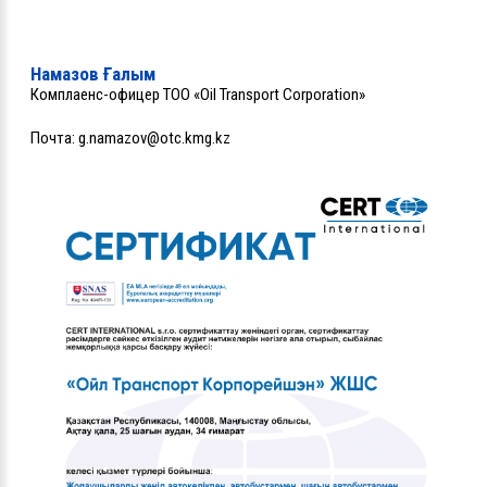
Намазов Ғалым
Комплаенс-офицер ТОО «Oil Transport Corporation»
Почта:
g.namazov@otc.kmg.kz