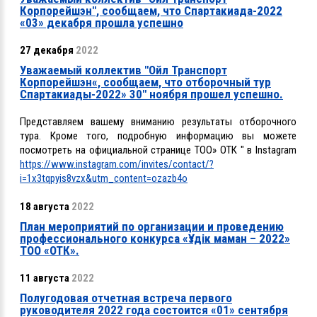
Корпорейшэн", сообщаем, что Спартакиада-2022
«03» декабря прошла успешно
27 декабря
2022
Уважаемый коллектив "Ойл Транспорт
Корпорейшэн«, сообщаем, что отборочный тур
Спартакиады-2022» 30" ноября прошел успешно.
Представляем вашему вниманию результаты отборочного
тура. Кроме того, подробную информацию вы можете
посмотреть на официальной странице ТОО» ОТК " в Instagram
https://www.instagram.com/invites/contact/?
i=1x3tqpyis8vzx&utm_content=ozazb4o
18 августа
2022
План мероприятий по организации и проведению
профессионального конкурса «Үздік маман – 2022»
ТОО «ОТК».
11 августа
2022
Полугодовая отчетная встреча первого
руководителя 2022 года состоится «01» сентября