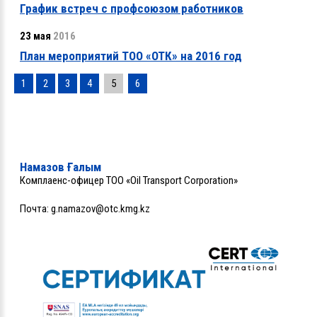
График встреч с профсоюзом работников
23 мая
2016
План мероприятий ТОО «ОТК» на 2016 год
1
2
3
4
5
6
Намазов Ғалым
Комплаенс-офицер ТОО «Oil Transport Corporation»
Почта:
g.namazov@otc.kmg.kz