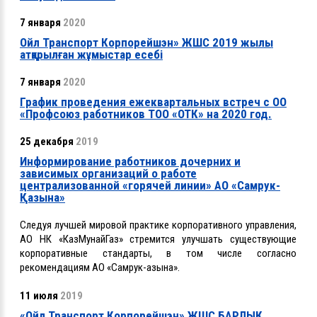
7 января
2020
Ойл Транспорт Корпорейшэн» ЖШС 2019 жылы
атқарылған жұмыстар есебі
7 января
2020
График проведения ежеквартальных встреч с ОО
«Профсоюз работников ТОО «ОТК» на 2020 год.
25 декабря
2019
Информирование работников дочерних и
зависимых организаций о работе
централизованной «горячей линии» АО «Самрук-
Қазына»
Следуя лучшей мировой практике корпоративного управления,
АО НК «КазМунайГаз» стремится улучшать существующие
корпоративные стандарты, в том числе согласно
рекомендациям АО «Самрук-Қазына».
11 июля
2019
«Ойл Транспорт Корпорейшэн» ЖШС БАРЛЫҚ