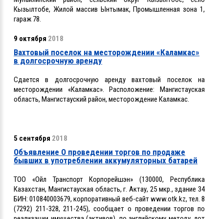
Кызылтобе, Жилой массив Ынтымак, Промышленная зона 1,
гараж 78.
9 октября
2018
Вахтовый поселок на месторождении «Каламкас»
в долгосрочную аренду
Сдается в долгосрочную аренду вахтовый поселок на
месторождении «Каламкас». Расположение:
Мангистауская
область, Мангистауский район, месторождение Каламкас.
5 сентября
2018
Объявление О проведении торгов по продаже
бывших в употреблении аккумуляторных батарей
ТОО «Ойл Транспорт Корпорейшэн» (130000, Республика
Казахстан, Мангистауская область, г. Актау, 25 мкр., здание 34
БИН: 010840003679, корпоративный веб-сайт www.otk.kz, тел. 8
(7292) 211-328, 211-245), сообщает о проведении торгов по
реализации имущества (активов), по английскому методу, лот