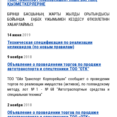
ҚЫЗМЕТКЕРЛЕРІНЕ
БІРІНШІ БАСШЫНЫҢ ЖАРТЫ ЖЫЛДЫҚ ҚОРЫТЫНДЫСЫ
БОЙЫНША ЕҢБЕК ҰЖЫМЫМЕН КЕЗДЕСУ
ӨТКІЗІЛЕТІНІН
ХАБАРЛАЙМЫЗ.
14 июня
2019
Техническая спецификация по реализации
неликвидов (по новым правилам)
9 ноября
2018
Объявление о проведенеии торгов по продаже
автотранспорта и спецтехники ТОО "ОТК"
ТОО "Ойл Транспорт Корпорейшэн" сообщает о проведении
торгов по реализации имущества (активов),
по голландскому
методу, лот №1 - №68 "Автотраспортные средства и
специальная техника"
2 ноября
2018
Объявление о проведении торгов по продаже
автотранспорта и спецтехники ТОО «ОТК»