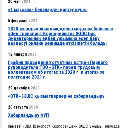
20 мая
2021
«1 маусым - балаларды қорғау күні».
5 февраля
2021
2020 жылдың жылдық қорытындысы бойынша
«Ойл Транспорт Корпорейшэн» ЖШС Бас
директорының еңбек ұжымына есеп беру
кездесуі онлайн режимде өткізілетін болады
12 января
2021
График проведения отчетных встреч Первого
руководителя ТОО «ОТК» перед трудовым
коллективом об итогах за 2020 г. и итогах за
полугодие 2021 г.
29 декабря
2020
«ОТК» ЖШС қызметкерлеріне хабарландыру
20 августа
2020
Хабарландыру АУП
Құрметті «Ойл Транспорт Корпорейшэн» ЖШС ұжымы, елімізде