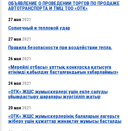
ОБЪЯВЛЕНИЕ О ПРОВЕДЕНИИ ТОРГОВ ПО ПРОДАЖЕ
АВТОТРАНСПОРТА И ТМЦ ТОО «ОТК»
27 мая
2021
Солнечный и тепловой удар
27 мая
2021
Правила безопасности при воздействии тепла.
26 мая
2021
«Мерейлі отбасы» ұлттық конкурсқа қатысуға
өтінімді қабылдау басталғандығын хабарлаймыз»
24 мая
2021
«ОТК» ЖШС жұмыскерлері үшін екпе салуды
ұйымдастыру шаралары жүргізіліп жатыр
20 мая
2021
«ОТК» ЖШС жұмыскерлерінің балаларын лагерьге
жіберу үшін құжаттар жинақтау жұмысы басталды