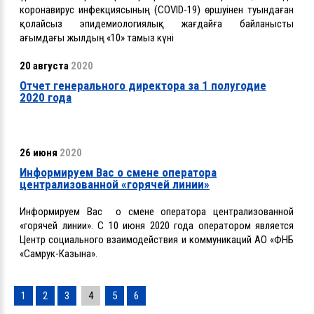
коронавирус инфекциясының (COVID-19) өршуінен туындаған
қолайсыз эпидемиологиялық жағдайға байланысты
ағымдағы жылдың «10» тамыз күні
20 августа
2020
Отчет генерального директора за 1 полугодие
2020 года
26 июня
2020
Информируем Вас о смене оператора
централизованной «горячей линии»
Информируем Вас о смене оператора централизованной
«горячей линии». С 10 июня 2020 года оператором является
Центр социального взаимодействия и коммуникаций АО «ФНБ
«Самрук-Казына».
1
2
3
4
5
6