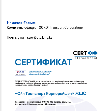
Намазов Ғалым
Комплаенс-офицер ТОО «Oil Transport Corporation»
Почта:
g.namazov@otc.kmg.kz