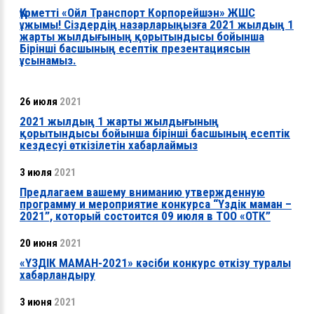
Құрметті «Ойл Транспорт Корпорейшэн» ЖШС
ұжымы! Сіздердің назарларыңызға 2021 жылдың 1
жарты жылдығының қорытындысы бойынша
Бірінші басшының есептік презентациясын
ұсынамыз.
26 июля
2021
2021 жылдың 1 жарты жылдығының
қорытындысы бойынша бірінші басшының есептік
кездесуі өткізілетін хабарлаймыз
3 июля
2021
Предлагаем вашему вниманию утвержденную
программу и мероприятие конкурса “Үздік маман –
2021”, который состоится 09 июля в ТОО «ОТК”
20 июня
2021
«ҮЗДІК МАМАН-2021» кәсіби конкурс өткізу туралы
хабарландыру
3 июня
2021