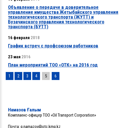
Объявление о передаче в доверительное
управление имущества Жетыбайского управления
технологического транспорта (ЖУТТ) и
Бузачинского управления технологического
транспорта (БУТТ)
16 февраля
2018
График встреч с профсоюзом работников
23 мая
2016
План мероприятий ТОО «ОТК» на 2016 год
1
2
3
4
5
6
Намазов Ғалым
Комплаенс-офицер ТОО «Oil Transport Corporation»
Почта:
g.namazov@otc.kmg.kz