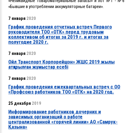
«Неликвидные товароматериальные запасы» и лот №1 - №6
«Бывшие в употреблении аккумуляторные батареи».
7 января
2020
График проведения отчетных встреч Первого
руководителя ТОО «ОТК» перед трудовым
коллективом об итогах за 2019 г. и итогах за
полугодие 2020 г.
7 января
2020
Ойл Транспорт Корпорейшэн» ЖШС 2019 жылы
атқарылған жұмыстар есебі
7 января
2020
График проведения ежеквартальных встреч с ОО
«Профсоюз работников ТОО «ОТК» на 2020 год.
25 декабря
2019
Информирование работников дочерних и
зависимых организаций о работе
централизованной «горячей линии» АО «Самрук-
Қазына»