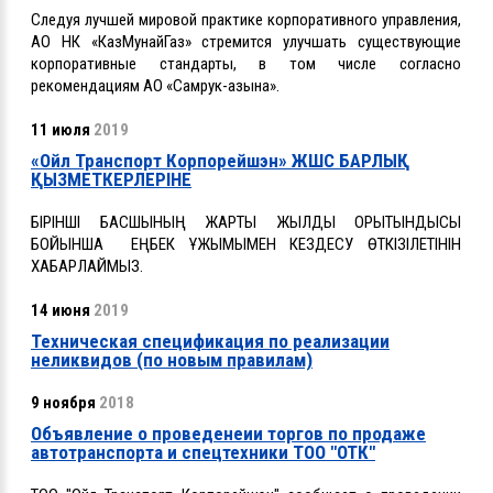
Следуя лучшей мировой практике корпоративного управления,
АО НК «КазМунайГаз» стремится улучшать существующие
корпоративные стандарты, в том числе согласно
рекомендациям АО «Самрук-Қазына».
11 июля
2019
«Ойл Транспорт Корпорейшэн» ЖШС БАРЛЫҚ
ҚЫЗМЕТКЕРЛЕРІНЕ
БІРІНШІ БАСШЫНЫҢ ЖАРТЫ ЖЫЛДЫҚ ҚОРЫТЫНДЫСЫ
БОЙЫНША ЕҢБЕК ҰЖЫМЫМЕН КЕЗДЕСУ
ӨТКІЗІЛЕТІНІН
ХАБАРЛАЙМЫЗ.
14 июня
2019
Техническая спецификация по реализации
неликвидов (по новым правилам)
9 ноября
2018
Объявление о проведенеии торгов по продаже
автотранспорта и спецтехники ТОО "ОТК"