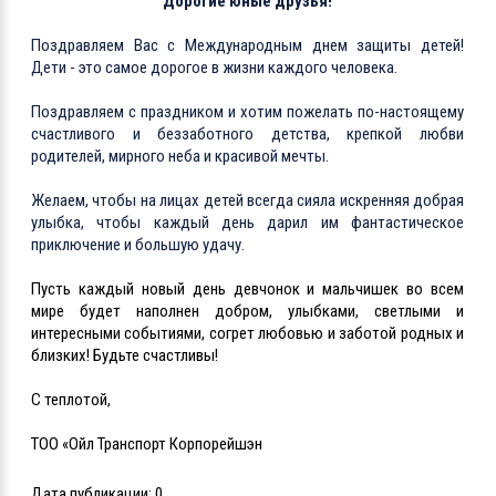
Дорогие юные друзья!
Поздравля
ем
Вас с Международным днем защиты детей!
Дети - это самое дорогое в жизни каждого человека.
Поздравля
ем
с праздником и хо
тим
пожелать по-настоящему
счастливого и беззаботного детства, крепкой любви
родителей, мирного неба и красивой мечты.
Жела
ем
, чтобы на лицах детей всегда сияла искренняя добрая
улыбка, чтобы каждый день дарил им фантастическое
приключение и большую удачу.
Пусть каждый новый день девчонок и мальчишек во всем
мире будет наполнен добром, улыбками, светлыми и
интересными событиями, согрет любовью и заботой родных и
близких! Будьте счастливы!
С теплотой,
ТОО «Ойл Транспорт Корпорейшэн
Дата публикации:
0