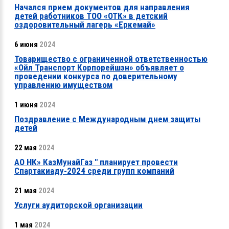
Начался прием документов для направления
детей работников ТОО «ОТК» в детский
оздоровительный лагерь «Еркемай»
6 июня
2024
Товарищество с ограниченной ответственностью
«Ойл Транспорт Корпорейшэн» объявляет о
проведении конкурса по доверительному
управлению имуществом
1 июня
2024
Поздравление с Международным днем защиты
детей
22 мая
2024
АО НК» КазМунайГаз " планирует провести
Спартакиаду-2024 среди групп компаний
21 мая
2024
Услуги аудиторской организации
1 мая
2024