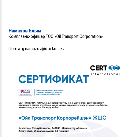
Намазов Ғалым
Комплаенс-офицер ТОО «Oil Transport Corporation»
Почта:
g.namazov@otc.kmg.kz