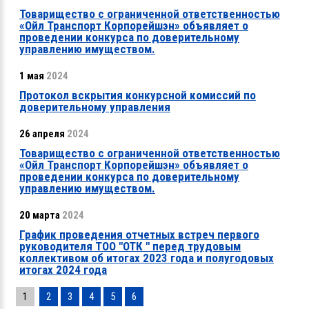
Товарищество с ограниченной ответственностью
«Ойл Транспорт Корпорейшэн» объявляет о
проведении конкурса по доверительному
управлению имуществом.
1 мая
2024
Протокол вскрытия конкурсной комиссий по
доверительному управления
26 апреля
2024
Товарищество с ограниченной ответственностью
«Ойл Транспорт Корпорейшэн» объявляет о
проведении конкурса по доверительному
управлению имуществом.
20 марта
2024
График проведения отчетных встреч первого
руководителя ТОО "ОТК " перед трудовым
коллективом об итогах 2023 года и полугодовых
итогах 2024 года
1
2
3
4
5
6