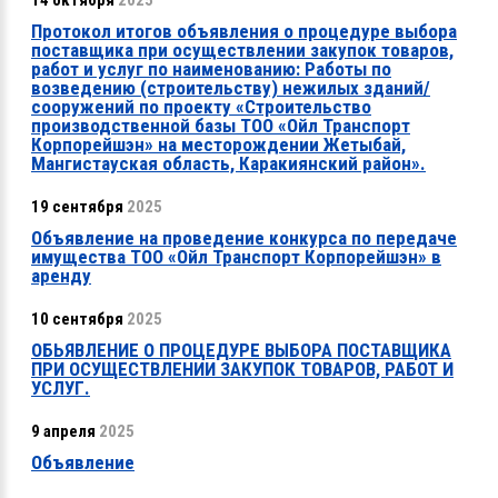
14 октября
2025
Протокол итогов объявления о процедуре выбора
поставщика при осуществлении закупок товаров,
работ и услуг по наименованию: Работы по
возведению (строительству) нежилых зданий/
сооружений по проекту «Строительство
производственной базы ТОО «Ойл Транспорт
Корпорейшэн» на месторождении Жетыбай,
Мангистауская область, Каракиянский район».
19 сентября
2025
Объявление на проведение конкурса по передаче
имущества ТОО «Ойл Транспорт Корпорейшэн» в
аренду
10 сентября
2025
ОБЬЯВЛЕНИЕ О ПРОЦЕДУРЕ ВЫБОРА ПОСТАВЩИКА
ПРИ ОСУЩЕСТВЛЕНИИ ЗАКУПОК ТОВАРОВ, РАБОТ И
УСЛУГ.
9 апреля
2025
Объявление