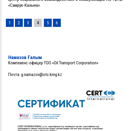
«Самрук-Казына».
1
2
3
4
5
6
Намазов Ғалым
Комплаенс-офицер ТОО «Oil Transport Corporation»
Почта:
g.namazov@otc.kmg.kz