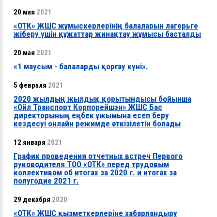
20 мая
2021
«ОТК» ЖШС жұмыскерлерінің балаларын лагерьге
жіберу үшін құжаттар жинақтау жұмысы басталды
20 мая
2021
«1 маусым - балаларды қорғау күні».
5 февраля
2021
2020 жылдың жылдық қорытындысы бойынша
«Ойл Транспорт Корпорейшэн» ЖШС Бас
директорының еңбек ұжымына есеп беру
кездесуі онлайн режимде өткізілетін болады
12 января
2021
График проведения отчетных встреч Первого
руководителя ТОО «ОТК» перед трудовым
коллективом об итогах за 2020 г. и итогах за
полугодие 2021 г.
29 декабря
2020
«ОТК» ЖШС қызметкерлеріне хабарландыру