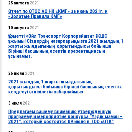
25 августа
2021
Отчет по ОТОС АО НК «КМГ» за июнь 2021г. и
«Золотые Правила КМГ»
10 августа
2021
Құрметті «Ойл Транспорт Корпорейшэн» ЖШС
ұжымы! Сіздердің назарларыңызға 2021 жылдың 1
жарты жылдығының қорытындысы бойынша
Бірінші басшының есептік презентациясын
ұсынамыз.
26 июля
2021
2021 жылдың 1 жарты жылдығының
қорытындысы бойынша бірінші басшының есептік
кездесуі өткізілетін хабарлаймыз
3 июля
2021
Предлагаем вашему вниманию утвержденную
программу и мероприятие конкурса “Үздік маман –
2021”, который состоится 09 июля в ТОО «ОТК”