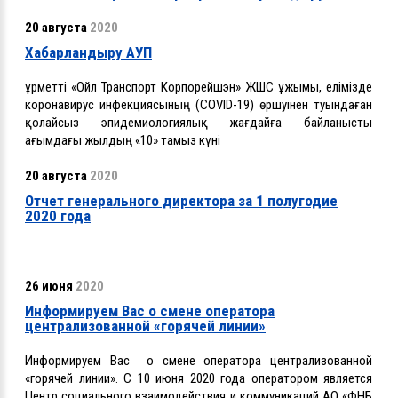
20 августа
2020
Хабарландыру АУП
Құрметті «Ойл Транспорт Корпорейшэн» ЖШС ұжымы, елімізде
коронавирус инфекциясының (COVID-19) өршуінен туындаған
қолайсыз эпидемиологиялық жағдайға байланысты
ағымдағы жылдың «10» тамыз күні
20 августа
2020
Отчет генерального директора за 1 полугодие
2020 года
26 июня
2020
Информируем Вас о смене оператора
централизованной «горячей линии»
Информируем Вас о смене оператора централизованной
«горячей линии». С 10 июня 2020 года оператором является
Центр социального взаимодействия и коммуникаций АО «ФНБ