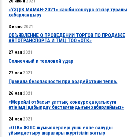
20 июня
2021
«ҮЗДІК МАМАН-2021» кәсіби конкурс өткізу туралы
хабарландыру
3 июня
2021
ОБЪЯВЛЕНИЕ О ПРОВЕДЕНИИ ТОРГОВ ПО ПРОДАЖЕ
АВТОТРАНСПОРТА И ТМЦ ТОО «ОТК»
27 мая
2021
Солнечный и тепловой удар
27 мая
2021
Правила безопасности при воздействии тепла.
26 мая
2021
«Мерейлі отбасы» ұлттық конкурсқа қатысуға
өтінімді қабылдау басталғандығын хабарлаймыз»
24 мая
2021
«ОТК» ЖШС жұмыскерлері үшін екпе салуды
ұйымдастыру шаралары жүргізіліп жатыр