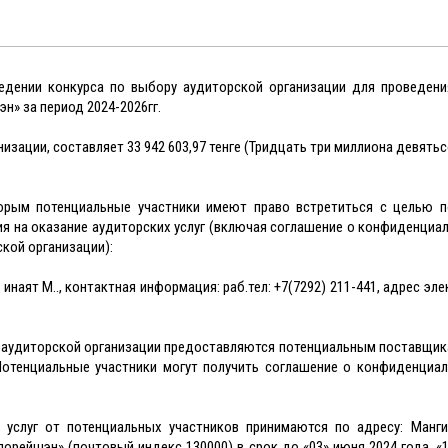
едении конкурса по выбору аудиторской организации для проведени
н» за период 2024-2026гг.
изации, составляет 33 942 603,97 тенге (Тридцать три миллиона девять
орым потенциальные участники имеют право встретиться с целью п
 на оказание аудиторских услуг (включая соглашение о конфиденциал
кой организации):
инаят М.Ғ., контактная информация: раб.тел: +7(7292) 211-441, адрес эл
ра аудиторской организации предоставляются потенциальным поставщик
отенциальные участники могут получить соглашение о конфиденциал
услуг от потенциальных участников принимаются по адресу: Манги
рпорейшэн» (почтовый индекс 130000) в срок до «03» июня 2024 года, «