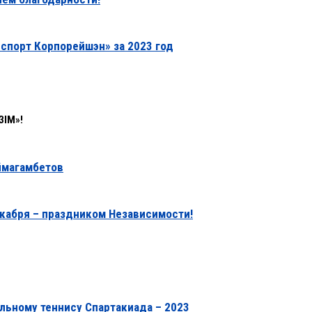
нспорт Корпорейшэн» за 2023 год
ЗІМ»!
ймагамбетов
екабря – праздником Независимости!
льному теннису Спартакиада – 2023