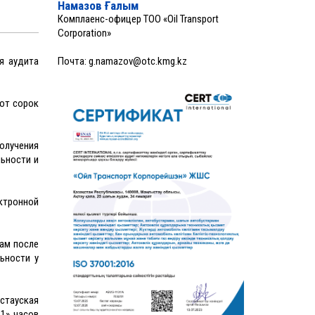
Намазов Ғалым
Комплаенс-офицер ТОО «Oil Transport
Corporation»
я аудита
Почта:
g.namazov@otc.kmg.kz
сот сорок
олучения
ьности и
ектронной
ам после
ьности у
стауская
11» часов