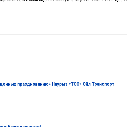
щенных празднованию» Наурыз «ТОО» Ойл Транспорт
ем благодарности!