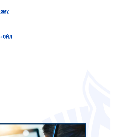
ному
 «ОЙЛ