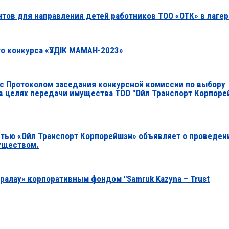
нтов для направления детей работников ТОО «ОТК» в лагер
о конкурса «ҮЗДІК МАМАН-2023»
с Протоколом заседания конкурсной комиссии по выбору
 целях передачи имущества ТОО "Ойл Транспорт Корпоре
стью «Ойл Транспорт Корпорейшэн» объявляет о проведен
уществом.
ралау» корпоративным фондом "Samruk Kazyna – Trust