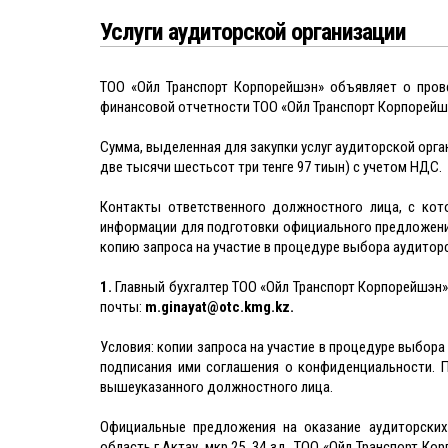
Услуги аудиторской организации
ТОО «Ойл Транспорт Корпорейшэн» объявляет о пров
финансовой отчетности ТОО «Ойл Транспорт Корпорейшэ
Сумма, выделенная для закупки услуг аудиторской орган
две тысячи шестьсот три тенге 97 тиын) с учетом НДС.
Контакты ответственного должностного лица, с кот
информации для подготовки официального предложения
копию запроса на участие в процедуре выбора аудиторс
1.
Главный бухгалтер ТОО «Ойл Транспорт Корпорейшэн» Ғ
почты:
m.ginayat@otc.kmg.kz.
Условия: копии запроса на участие в процедуре выбо
подписания ими соглашения о конфиденциальности. П
вышеуказанного должностного лица.
Официальные предложения на оказание аудиторских 
область,г.Актау, мкр.25, 34 зд, ТОО «Ойл Транспорт Ко