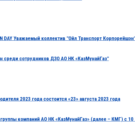
N DAY Уважаемый коллектив "Ойл Транспорт Корпорейшэн"
ан среди сотрудников ДЗО АО НК «КазМунайГаз"
одителя 2023 года состоится «23» августа 2023 года
руппы компаний АО НК «КазМунайГаз» (далее – КМГ) с 10 