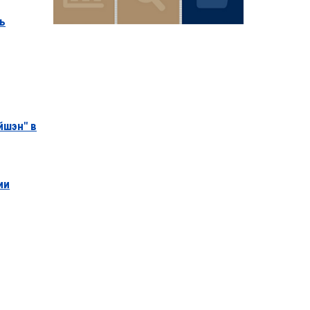
ь
йшэн" в
ии