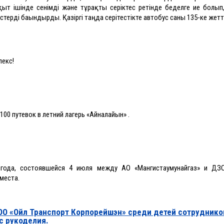
ыт ішінде сенімді және тұрақты серіктес ретінде беделге ие болып
терді бағындырды. Қазіргі таңда серітестікте автобус саны 135-ке жетті
екс!
100 путевок в летний лагерь «Айналайын»
.
 года, состоявшейся 4 июля между АО «Мангистаумунайгаз» и Д
места.
ТОО «Ойл Транспорт Корпорейшэн» среди детей сотруднико
с рукоделия.