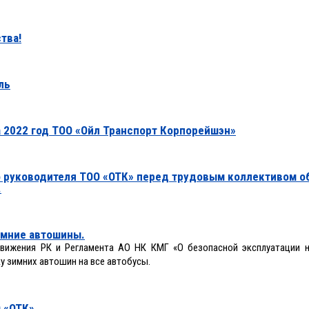
тва!
ль
а 2022 год ТОО «Ойл Транспорт Корпорейшэн»
о руководителя ТОО «ОТК» перед трудовым коллективом о
.
зимние автошины.
движения РК и Регламента АО НК КМГ «О безопасной эксплуатации 
у зимних автошин на все автобусы.
 «ОТК»