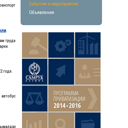
События и мероприятия
ранспорт
Объявления
ыли
нам труда
арки.
2 года.
) автобус
сымалдау