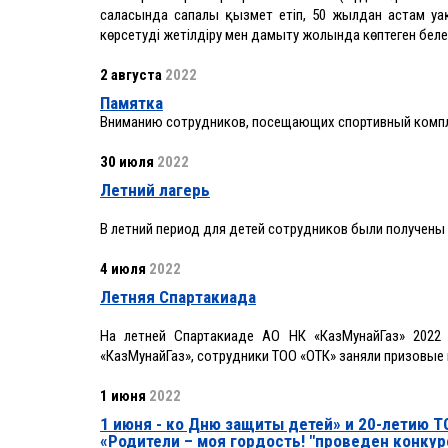
саласында сапалы қызмет етіп, 50 жылдан астам уақ
көрсетуді жетілдіру мен дамыту жолында көптеген белес
2 августа
2022
Памятка
Вниманию сотрудников, посещающих спортивный компл
30 июля
2022
Летний лагерь
В летний период для детей сотрудников были получены 
4 июля
2022
Летняя Спартакиада
На летней Спартакиаде АО НК «КазМунайГаз» 2022
«КазМунайГаз», сотрудники ТОО «ОТК» заняли призовые 
1 июня
2022
1 июня - ко Дню защиты детей» и 20-летию 
«Родители – моя гордость! "проведен конкур