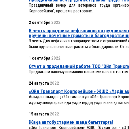
Праздничный вечер для ветеранов труда организо
Корпорейшэн", прошел в ресторане.
2 сентября
2022
В честь праздника нефтяников сотрудникам 
вручены почетные грамоты и благодарствен
В честь Дня нефтяника товариществом с ограниченной 
были вручены почетные грамоты и благодарности. От 
1 сентября
2022
Отчет о проделанной работе ТОО "Ойл Трансп
Предлагаем вашему вниманию ознакомиться с отчетом о
24 августа
2022
«Ойл Транспорт Корпорейшэн» ЖШС «Үздік м
Ағымдағы жылдың «24» тамыз күні «Ойл Транспорт Корпор
жүргізушілері арасында үздіктердің үздігін анықтайтын 
15 августа
2022
Жаңа автобустармен жаңа бағыттарға!
«Ойл Транспорт Корпорейшэн» ЖШС (бұдан әрі - «О