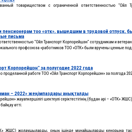
ванный товариществом с ограниченной ответственностью "Ойл Т
и пенсионерам тоо «отк», вышедшим в трудовой отпуск, б
ные письма
ответственностью "Ойл Транспорт Корпорейшэн" сотрудникам и ветера
локального профсоюза «работников ТОО «ОТК» были вручены ценные под
орт Корпорейшэн" за полугодие 2022 года
 проделанной работе ТОО «Ойл Транспорт Корпорейшэн» за полгода 202
аман – 2022» жеңімпаздары анықталды
ейшэн» жауапкершілігі шектеулі серіктестігінің (бұдан әрі – «ОТК» ЖШС
байқау өтті.
ТК» ЖШС) жолаушыларды, оның ішінде мұнайшыларды кенорынға та