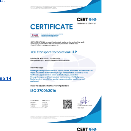
н».
по 14