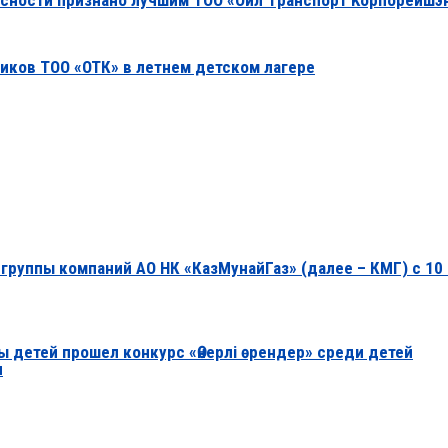
асности признано лучшим ТОО «Ойл Tранспорт Kорпорейшэ
ников ТОО «ОТК» в летнем детском лагере
руппы компаний АО НК «КазМунайГаз» (далее – КМГ) с 10 
 детей прошел конкурс «Өнерлі өрендер» среди детей
н