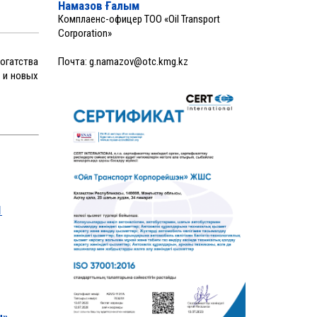
Намазов Ғалым
Комплаенс-офицер ТОО «Oil Transport
Corporation»
огатства
Почта:
g.namazov@otc.kmg.kz
 и новых
1