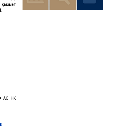
, қызмет
.
ЗО АО НК
в