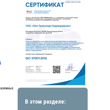
б
наземных
В этом разделе: