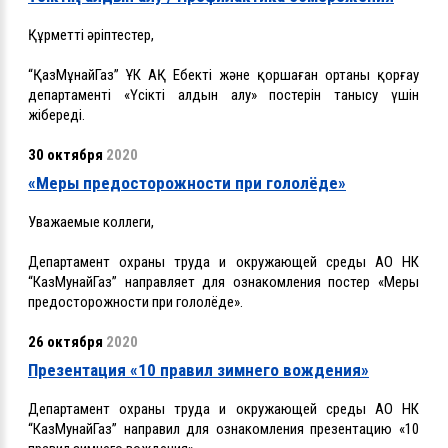
Құрметті әріптестер,
“ҚазМұнайГаз” ҰК АҚ Еңбекті және қоршаған ортаны қорғау
департаменті «Үсіктің алдын алу» постерін танысу үшін
жібереді.
30 октября
2020
«Меры предосторожности при гололёде»
Уважаемые коллеги,
Департамент охраны труда и окружающей среды АО НК
“КазМунайГаз” направляет для ознакомления постер «Меры
предосторожности при гололёде».
26 октября
2020
Презентация «10 правил зимнего вождения»
Департамент охраны труда и окружающей среды АО НК
“КазМунайГаз” направил для ознакомления презентацию «10