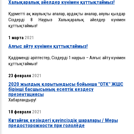
Халықаралық әйелдер күнімен құттықтаймыз!
Құрметті ақ жаулықты апалар, ардақты аналар, аяулы қыздар
Сіздерді 8 Наурыз Халықаралық әйелдер күнімен
құттықтаймыз!
1 марта
2021
Алғыс айту күнімен құттықтаймыз!
Қадірменді әріптестер, Сіздерді 1 наурыз – Алғыс айту күнімен
құттықтаймыз!
23 февраля
2021
2020 жылдың қорытындысы бойынша "ОТК" ЖШС
бірінші басшысының есептік кездесу
презентациясы
Хабарландыру!
18 февраля
2021
Көктайғақ кезіндегі қауіпсіздік шаралары / Меры
предосторожности при гололёде