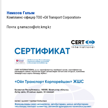
Намазов Ғалым
Комплаенс-офицер ТОО «Oil Transport Corporation»
Почта:
g.namazov@otc.kmg.kz