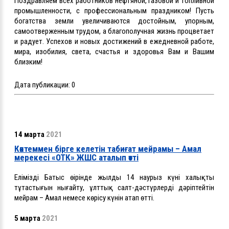
Поздравляем всех работников нефтяной, газовой и топливной
промышленности, с профессиональным праздником! Пусть
богатства земли увеличиваются достойным, упорным,
самоотверженным трудом, а благополучная жизнь процветает
и радует. Успехов и новых достижений в ежедневной работе,
мира, изобилия, света, счастья и здоровья Вам и Вашим
близким!
Дата публикации:
0
14 марта
2021
Көктеммен бірге келетін табиғат мейрамы – Амал
мерекесі «ОТК» ЖШС аталып өтті
Еліміздің Батыс өңірінде жылдың 14 наурыз күні халықтың
тұтастығын нығайту, ұлттық салт-дәстүрлерді дәріптейтін
мейрам – Амал немесе көрісу күнін атап өтті.
5 марта
2021