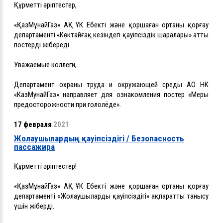
Құрметті әріптестер,
«ҚазМұнайГаз» АҚ ҰК Еңбекті және қоршаған ортаны қорғау
департаменті «Көктайғақ кезіндегі қауіпсіздік шаралары» атты
постерді жібереді.
Уважаемые коллеги,
Департамент охраны труда и окружающей среды АО НК
«КазМунайГаз» направляет для ознакомления постер «Меры
предосторожности при гололёде».
17 февраля
2021
Жолаушылардың қауіпсіздігі / Безопасность
пассажира
Құрметті әріптестер!
«ҚазМұнайГаз» АҚ ҰК Еңбекті және қоршаған ортаны қорғау
департаменті «Жолаушылардың қауіпсіздігі» ақпаратты танысу
үшін жіберді.