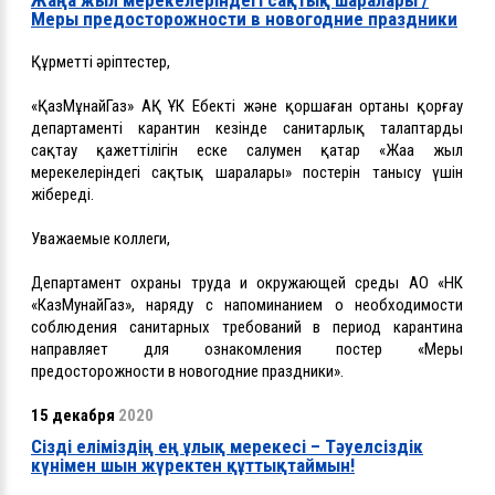
Жаңа жыл мерекелеріндегі сақтық шаралары /
Меры предосторожности в новогодние праздники
Құрметті әріптестер,
«ҚазМұнайГаз» АҚ ҰК Еңбекті және қоршаған ортаны қорғау
департаменті карантин кезінде санитарлық талаптарды
сақтау қажеттілігін еске салумен қатар «Жаңа жыл
мерекелеріндегі сақтық шаралары» постерін танысу үшін
жібереді.
Уважаемые коллеги,
Департамент охраны труда и окружающей среды АО «НК
«КазМунайГаз», наряду с напоминанием о необходимости
соблюдения санитарных требований в период карантина
направляет для ознакомления постер «Меры
предосторожности в новогодние праздники».
15 декабря
2020
Сізді еліміздің ең ұлық мерекесі – Тәуелсіздік
күнімен шын жүректен құттықтаймын!