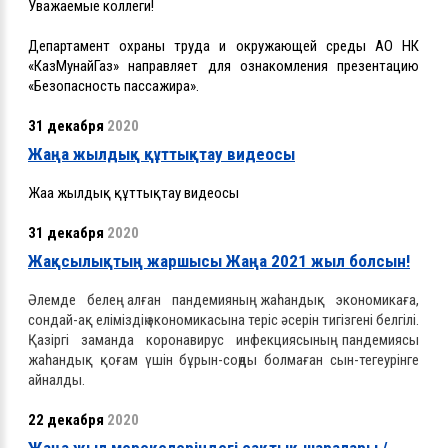
Уважаемые коллеги!
Департамент охраны труда и окружающей среды АО НК
«КазМунайГаз» направляет для ознакомления презентацию
«Безопасность пассажира».
31 декабря
2020
Жаңа жылдық құттықтау видеосы
Жаңа жылдық құттықтау видеосы
31 декабря
2020
Жақсылықтың жаршысы Жаңа 2021 жыл болсын!
Әлемде белең алған пандемияның жаһандық экономикаға,
сондай-ақ еліміздің экономикасына теріс әсерін тигізгені белгілі.
Қазіргі заманда коронавирус инфекциясының пандемиясы
жаһандық қоғам үшін бұрын-соңды болмаған сын-тегеурінге
айналды.
22 декабря
2020