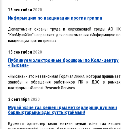
16 сентября
2020
Информацию по вакцинации против гриппа
Департамент охраны труда и окружающей среды АО НК
“КазМунайГаз” направляет для ознакомления «Информацию по
вакцинации против гриппа».
15 сентября
2020
Публикуем электронные брошюры по Колл-центру
«Нысана»
«Нысана» - это независимая Горячая линия, которая принимает
жалобы и обращения работников ПК и ДЗО в рамках
платформы «Samruk Research Servise».
3 сентября
2020
Mұнай және газ кешені қызметкерлерінің күнімен
барлықтарыңызды құттықтаймын!
Құрметті әріптестер келіп жеткен мұнай және газ кешені