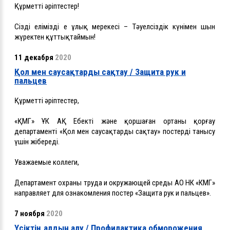
Құрметті әріптестер!
Сізді еліміздің ең ұлық мерекесі – Тәуелсіздік күнімен шын
жүректен құттықтаймын!
11 декабря
2020
Қол мен саусақтарды сақтау / Защита рук и
пальцев
Құрметті әріптестер,
«ҚМГ» ҰК АҚ Еңбекті және қоршаған ортаны қорғау
департаменті «Қол мен саусақтарды сақтау» постерді танысу
үшін жібереді.
Уважаемые коллеги,
Департамент охраны труда и окружающей среды АО НК «КМГ»
направляет для ознакомления постер «Защита рук и пальцев».
7 ноября
2020
Үсіктің алдын алу / Профилактика обморожения