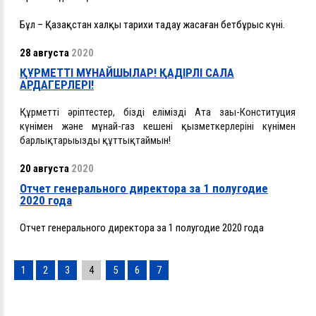
Бұл – Қазақстан халқы тарихи таңдау жасаған бетбұрыс күні.
28 августа
2020
ҚҰРМЕТТІ МҰНАЙШЫЛАР! ҚАДІРЛІ САЛА
АРДАГЕРЛЕРІ!
Құрметті әріптестер, біздің еліміздің Ата заңы-Конституция
күнімен және мұнай-газ кешені қызметкерлерінің күнімен
барлықтарыңызды құттықтаймын!
20 августа
2020
Отчет генерального директора за 1 полугодие
2020 года
Отчет генерального директора за 1 полугодие 2020 года
1
2
3
4
5
6
7