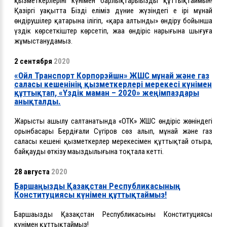
қызметкерлерінің күнімен барлықтарыңызды құттықтаймын!
Қазіргі уақытта Біздің еліміз дүние жүзіндегі ең ірі мұнай
өндірушілер қатарына ілігіп, «қара алтынды» өндіру бойынша
үздiк көрсеткiштер көрсетіп, жаңа өндіріс нарығына шығуға
жұмыстанудамыз.
2 сентября
2020
«Ойл Транспорт Корпорэйшн» ЖШС мұнай және газ
саласы кешенінің қызметкерлері мерекесі күнімен
құттықтап, «Үздік маман – 2020» жеңімпаздары
анықталды.
Жарыстың ашылу салтанатында «ОТК» ЖШС өндіріс жөніндегі
орынбасары Бердіғали Сүгіров сөз алып, мұнай және газ
саласы кешені қызметкерлер мерекесімен құттықтай отыра,
байқаудың өткізу маңыздылығына тоқтала кетті.
28 августа
2020
Баршаңызды Қазақстан Республикасының
Конституциясы күнімен құттықтаймыз!
Баршаңызды Қазақстан Республикасының Конституциясы
күнімен құттықтаймыз
!