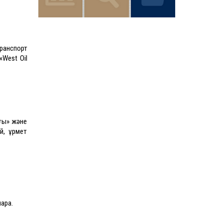
ранспорт
West Oil
ғы» және
й, құрмет
ара.