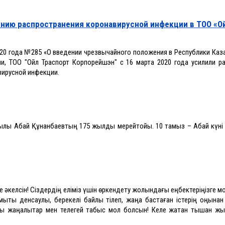
ению распространения коронавирусной инфекции в ТОО «О
020 года №285 «О введении чрезвычайного положения в Республики Каз
ии,
ТОО "Ойл Траспорт Корпорейшэн"
с 16 марта 2020 года
усили
ли
ра
ирусной инфекции.
йшылы Абай Құнанбаевтың 175 жылдық мерейтойы. 10 тамыз – Абай күні
ке әкелсін! Сіздердің еліміз үшін өркендету жолындағы еңбектеріңізге м
ықты денсаулық, берекелі байлық тілеп, жаңа бастаған істерің оңынан
ы жаңалықтар мен телегей табыс мол болсын!
Келе жатқан тышқан жы