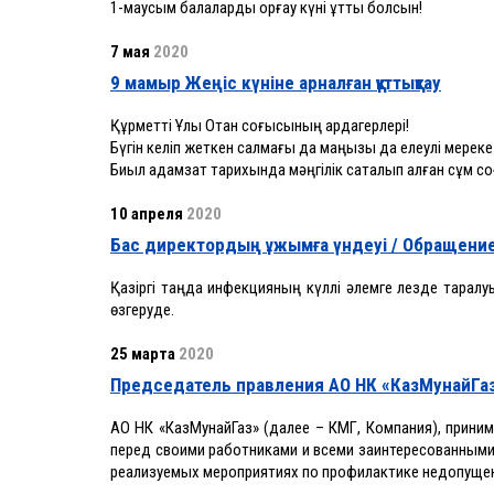
1-маусым балаларды қорғау күні құтты болсын!
7 мая
2020
9 мамыр Жеңіс күніне арналған құттықтау
Құрметті Ұлы Отан соғысының ардагерлері!
Бүгін келіп жеткен салмағы да маңызы да елеулі мереке 
Биыл адамзат тарихында мәңгілік сақталып қалған сұм 
10 апреля
2020
Бас директордың ұжымға үндеуі / Обращение
Қазіргі таңда инфекцияның күллі әлемге лезде тара
өзгеруде.
25 марта
2020
Председатель правления АО НК «КазМунайГаз
АО НК «КазМунайГаз» (далее – КМГ, Компания), прини
перед своими работниками и всеми заинтересованными
реализуемых мероприятиях по профилактике недопущен