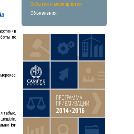
События и мероприятия
Объявления
йл
ахстан» в
боты по
 мерекесі
ол табыс,
 шешіліп,
лына ізгі