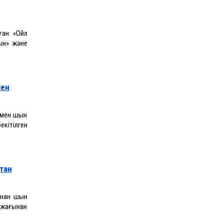
ған «Ойл
ын» және
мен
німен шын
кітілген
тан
мнан шын
к жағынан