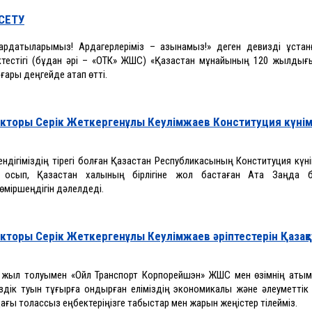
СЕТУ
ардақтыларымыз! Ардагерлеріміз – қазынамыз!» деген девизді ұстан
іктестігі (бұдан әрі – «ОТК» ЖШС) «Қазақстан мұнайының 120 жылдығ
ғары деңгейде атап өтті.
кторы Серік Жеткергенұлы Кеулімжаев Конституция күні
емендігіміздің тірегі болған Қазақстан Республикасының Конституция кү
н қосып, Қазақстан халқының бірлігіне жол бастаған Ата Заңда бе
өміршеңдігін дәлелдеді.
торы Серік Жеткергенұлы Кеулімжаев әріптестерін Қазақс
120 жыл толуымен «Ойл Транспорт Корпорейшэн» ЖШС мен өзімнің аты
сіздік туын тұғырға қондырған еліміздің экономикалық және әлеуметті
ағы толассыз еңбектеріңізге табыстар мен жарқын жеңістер тілейміз.