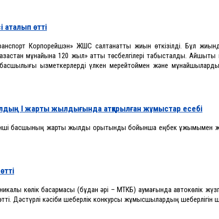
 аталып өтті
ранспорт Корпорейшэн» ЖШС салтанатты жиын өткізілді. Бұл жиын
«Қазақстан мұнайына 120 жыл» атты төсбелгілері табысталды. Айшықты
басшылығы қызметкерлерді үлкен мерейтоймен және мұнайшыларды
дың І жарты жылдығында атқарылған жұмыстар есебі
Бірінші басшының жарты жылдық қорытынды бойынша еңбек ұжымымен 
өтті
калық көлік басқармасы (бұдан әрі – МТКБ) аумағында автокөлік жүзг
 өтті. Дәстүрлі кәсіби шеберлік конкурсы жұмысшылардың шеберлігін