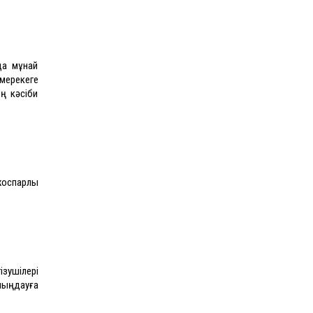
да мұнай
 мерекеге
ң кәсіби
жоспарлы
ізушілері
 шыңдауға