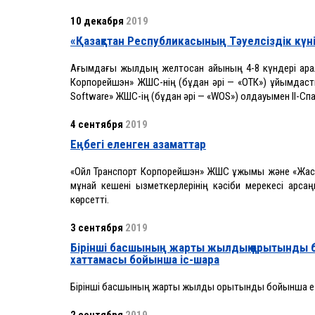
10 декабря
2019
«Қазақстан Республикасының Тәуелсіздік күні
Ағымдағы жылдың желтоқсан айының 4-8 күндері арал
Корпорейшэн» ЖШС-нің (бұдан әрі — «ОТК») ұйымдаст
Software» ЖШС-ің (бұдан әрі — «WOS») қолдауымен ІІ-Спа
4 сентября
2019
Еңбегі еленген азаматтар
«Ойл Транспорт Корпорейшэн» ЖШС ұжымы және «Жас м
мұнай кешені қызметкерлерінің кәсіби мерекесі қарса
көрсетті.
3 сентября
2019
Бірінші басшының жарты жылдық қорытынды 
хаттамасы бойынша іс-шара
Бірінші басшының жарты жылдық қорытынды бойынша е