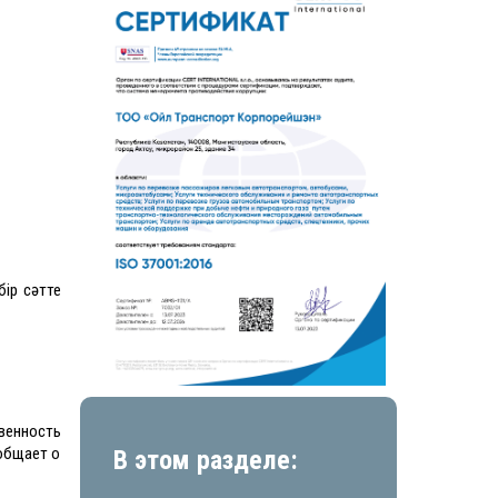
ір сәтте
венность
общает о
В этом разделе: