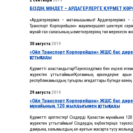
2 сентября
2019
БІЗДІҢ МІНДЕТ – АРДАГЕРЛЕРГЕ ҚҰРМЕТ КӨР
«Ардагерлеріміз – мақтанышымыз! Ардагерлеріміз – 
Транспорт Корпорейшэн» жауапкершілігі шектеулі сер
мұнай-газ саласының қызметкерлерінің төл мерекесін жо
30 августа
2019
«Ойл Транспорт Корпорейшэн» ЖШС бас дире
құттықтады
Құрметті қазақстандықтар!Тәуелсіздігіміз бен еңселі ег
жүректен құттықтаймын!Қоғамның өркендеуіне қарқы
республикамыздың тұғырлы қағидаттары бүгінде өзінің 
29 августа
2019
«Ойл Транспорт Корпорейшэн» ЖШС бас дирек
мұнайының 120 жылдығымен құттықтады
Құрметті әріптестер! Сіздерді Қазақстан мұнайына 
жүректен құттықтаймын! Сіздердің еңбектеріңіз тәуел
дамуына, халқымыздың әл-ауқатын жақсарта түсу жолынд