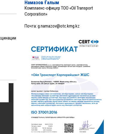
Намазов Ғалым
Комплаенс-офицер ТОО «Oil Transport
Corporation»
Почта:
g.namazov@otc.kmg.kz
кцинации