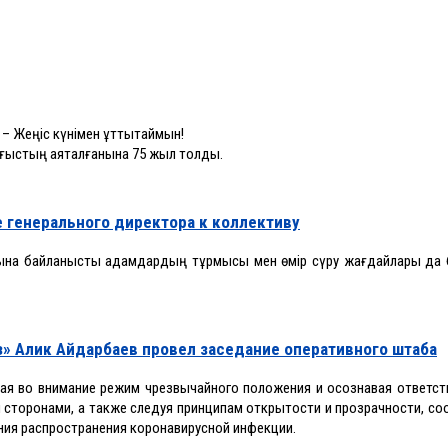
– Жеңіс күнімен құттықтаймын!
соғыстың аяқталғанына 75 жыл толды.
 генерального директора к коллективу
луына байланысты адамдардың тұрмысы мен өмір сүру жағдайлары да б
» Алик Айдарбаев провел заседание оперативного штаба
мая во внимание режим чрезвычайного положения и осознавая ответст
 сторонами, а также следуя принципам открытости и прозрачности, со
ия распространения коронавирусной инфекции.