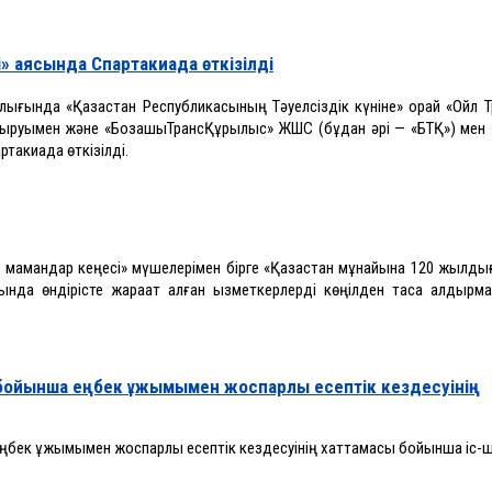
» аясында Спартакиада өткізілді
ығында «Қазақстан Республикасының Тәуелсіздік күніне» орай «Ойл Т
ыруымен және «БозашыТрансҚұрылыс» ЖШС (бұдан әрі — «БТҚ») мен «
ртакиада өткізілді.
амандар кеңесі» мүшелерімен бірге «Қазақстан мұнайына 120 жылды
ңында өндірісте жарақат алған қызметкерлерді көңілден таса қалдырма
бойынша еңбек ұжымымен жоспарлы есептік кездесуінің
ңбек ұжымымен жоспарлы есептік кездесуінің хаттамасы бойынша іс-ш