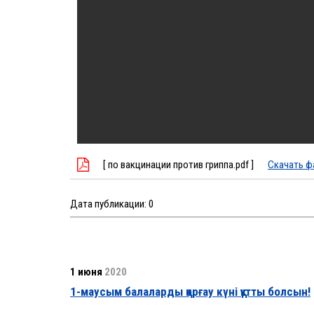
[ по вакцинации против гриппа.pdf ]
Скачать ф
Дата публикации:
0
1 июня
2020
1-маусым балаларды қорғау күні құтты болсын!