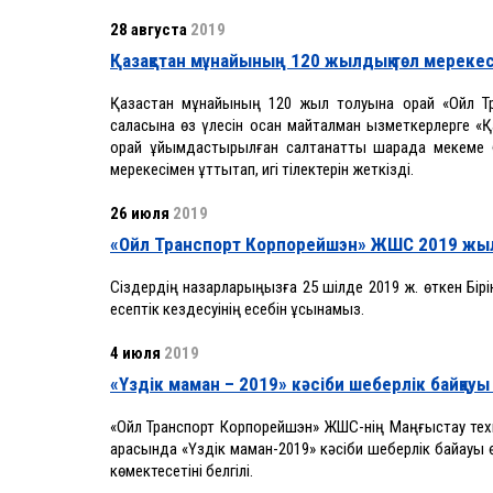
28 августа
2019
Қазақстан мұнайының 120 жылдық төл мерекесі
Қазақстан мұнайының 120 жыл толуына орай «Ойл Т
саласына өз үлесін қосқан майталман қызметкерлерге 
орай ұйымдастырылған салтанатты шарада мекеме 
мерекесімен құттықтап, игі тілектерін жеткізді.
26 июля
2019
«Ойл Транспорт Корпорейшэн» ЖШС 2019 жыл
Сіздердің назарларыңызға 25 шілде 2019 ж. өткен 
есептік кездесуінің есебін ұсынамыз.
4 июля
2019
«Үздік маман – 2019» кәсіби шеберлік байқауы 
«Ойл Транспорт Корпорейшэн» ЖШС-нің Маңғыстау техни
арасында «Үздік маман-2019» кәсіби шеберлік байқауы
көмектесетіні белгілі.