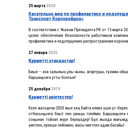
25 марта
2020
Касательно мер по профилактике и недопущ
Транспорт Корпорейшэн»
В соответствии с Указом Президента РК от 15 марта 2
целях обеспечения безопасности работников компан
профилактике и недопущению распространения коронав
27 января
2020
Құрметті отандастар!
Биыл – қазақ халқының ұлы ақыны, ағартушы, ғұлама о
баршаңызға құтты болсын!
25 декабря
2019
Құрметті әріптестер!
Келе жатырған 2020 жыл кең байтақ еліміз үшін құт-бере
отбасыңызға бақыт пен қуаныш тілеймін. Баршаңызға м
соңынан тойлап жүре беріңіздер! Бұл жылда жағымд
үмітпен, ерекше пейілмен, жақсы ниетпен қадам басайық!