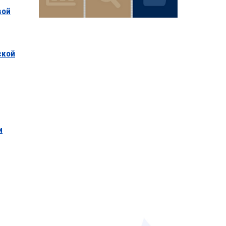
вой
ской
и