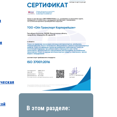
я
я
ическая
кой
В этом разделе: