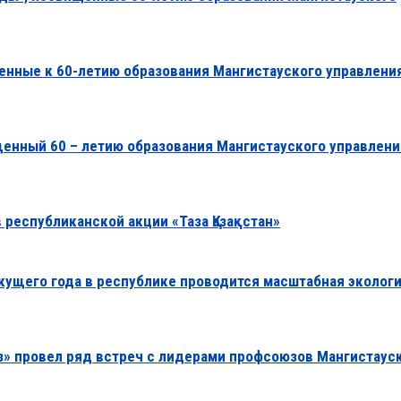
ченные к 60-летию образования Мангистауского управлени
щенный 60 – летию образования Мангистауского управлени
 республиканской акции «Таза Қазақстан»
екущего года в республике проводится масштабная эколог
з» провел ряд встреч с лидерами профсоюзов Мангистаус