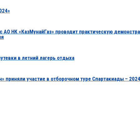
024»
 с АО НК «КазМунайГаз» проводит практическую демонстр
ия
путевки в летний лагерь отдыха
» приняли участие в отборочном туре Спартакиады – 202