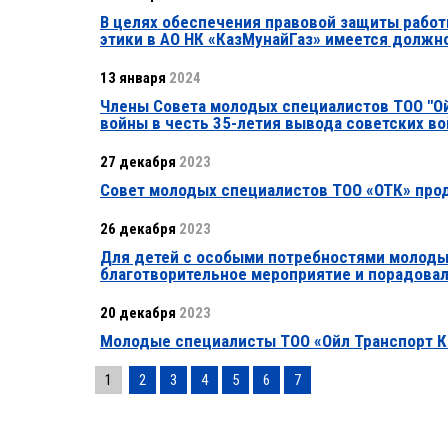
В целях обеспечения правовой защиты рабо
этики в АО НК «КазМунайГаз» имеется должн
13 января
2024
Члены Совета молодых специалистов ТОО "О
войны в честь 35-летия вывода советских во
27 декабря
2023
Совет молодых специалистов ТОО «ОТК» про
26 декабря
2023
Для детей с особыми потребностями молоды
благотворительное мероприятие и порадова
20 декабря
2023
Молодые специалисты ТОО «Ойл Транспорт Ко
1
2
3
4
5
6
7