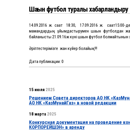
Шағын футбол туралы хабарландыру
14.09.2016 ж. сағат 18:30, 17.09.2016 ж. сағат15:0
мамандардың ұйымдастырумен шағын футболдан жарыс
байланысты 21.09.16ж күні шағын футбол болмайтынын
Әріптестерімізге жан күйер болайық!!!
Дата публикации:
0
15 июля
2025
Решением Совета директоров АО НК «КазМуна
АО НК «КазМунайГаз» в новой редакции
18 марта
2025
Конкурсная документация на проведение ко
КОРПОРЕЙШЭН» в аренду