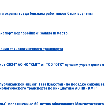
и и охраны труда близким работников были вручены
спорт Корпорейшэн" заняла ІІІ место.
ления технологического транспорта
лист-2024” АО НК “КМГ” от ТОО “ОТК” лучшим учреждением
публиканской акции” Таза Қазақстан «по посадке саженцев
нологического транспорта по инициативе АО НК» КМГ"
ды", посвященные 60-летию образования Мангистауского