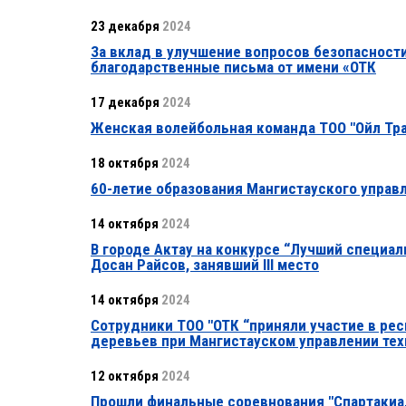
23 декабря
2024
За вклад в улучшение вопросов безопасност
благодарственные письма от имени «ОТК
17 декабря
2024
Женская волейбольная команда ТОО "Ойл Тран
18 октября
2024
60-летие образования Мангистауского управ
14 октября
2024
В городе Актау на конкурсе “Лучший специа
Досан Райсов, занявший ІІІ место
14 октября
2024
Сотрудники ТОО "ОТК “приняли участие в рес
деревьев при Мангистауском управлении тех
12 октября
2024
Прошли финальные соревнования "Спартакиа