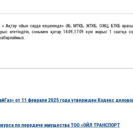
0-де « Ақтау ойын сауда кешенінде» ӘБ, МТКБ, ЖТКБ, ОЖЦ, БТКБ арас
 өтетіндігін, сонымен қатар 14.09.,17.09 күні жарыс 1 сағатқа с
 хабарлаймыз.
йГаз» от 11 февраля 2025 года утвержден Кодекс делово
нкурса по передаче имущества ТОО «ОЙЛ ТРАНСПОРТ