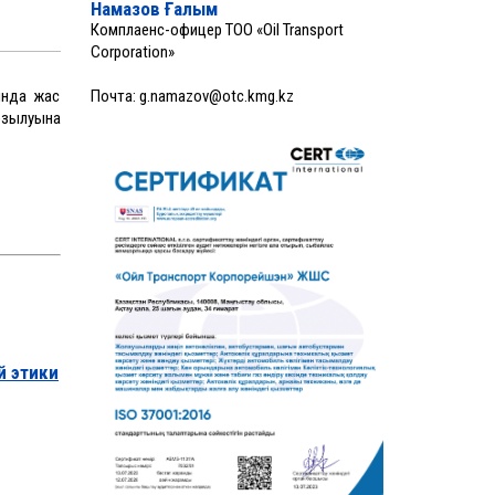
Намазов Ғалым
Комплаенс-офицер ТОО «Oil Transport
Corporation»
ында жас
Почта:
g.namazov@otc.kmg.kz
озылуына
й этики