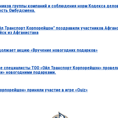
тников группы компаний и соблюдения норм Кодекса дело
ость Омбудсмена.
йл Транспорт Корпорейшэн" поздравили участников Афган
йск из Афганистана
должает акцию «Вручение новогодних подарков»
е специалисты ТОО «Ойл Транспорт Корпорейшэн» провел
ли» новогодними подарками.
рпорейшэн» приняли участие в игре «Quiz»