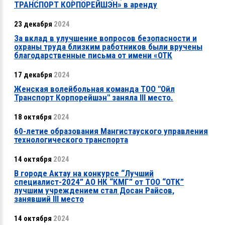
ТРАНСПОРТ КОРПОРЕЙШЭН» в аренду
23 декабря
2024
За вклад в улучшение вопросов безопасности и
охраны труда близким работников были вручены
благодарственные письма от имени «ОТК
17 декабря
2024
Женская волейбольная команда ТОО "Ойл
Транспорт Корпорейшэн" заняла ІІІ место.
18 октября
2024
60-летие образования Мангистауского управления
технологического транспорта
14 октября
2024
В городе Актау на конкурсе “Лучший
специалист-2024” АО НК “КМГ” от ТОО “ОТК”
лучшим учреждением стал Досан Райсов,
занявший ІІІ место
14 октября
2024