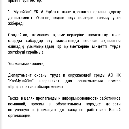
Құрметті әріптестер,
“ҚазМұнайГаз” ҰК АҚ Еңбекті және қоршаған ортаны қорғау
департаменті «Үсіктің алдын алу» постерін танысу үшін
жібереді.
Сондай-ақ, компания қызметкерлеріне насихаттау және
оларды хабардар ету мақсатында алынған ақпаратты
өзіңіздің ұйымыңыздың әр қызметкеріне міндетті түрде
жеткізуді сұраймыз.
Уважаемые коллеги,
Департамент охраны труда и окружающей среды АО НК
“КазМунайГаз” направляет для ознакомления постер
«Профилактика обморожения».
Также, в целях пропаганды и информированности работников
компаний, просим в обязательном порядке донести
полученную информацию до каждого работника Вашей
организации.