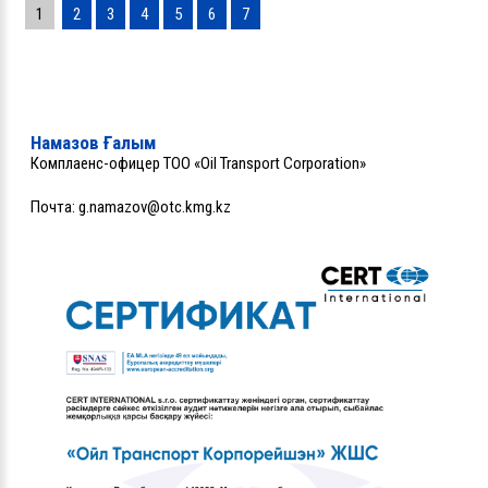
1
2
3
4
5
6
7
Намазов Ғалым
Комплаенс-офицер ТОО «Oil Transport Corporation»
Почта:
g.namazov@otc.kmg.kz