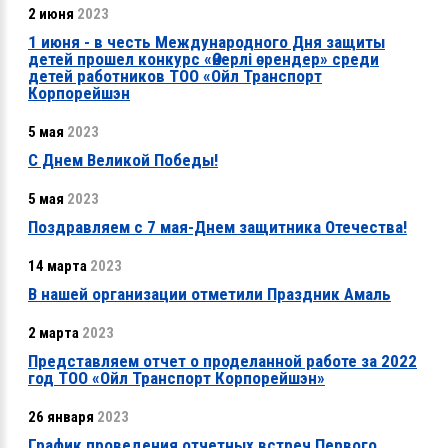
2 июня
2023
1 июня - в честь Международного Дня защиты
детей прошел конкурс «Өнерлі өрендер» среди
детей работников ТОО «Ойл Транспорт
Корпорейшэн
5 мая
2023
С Днем Великой Победы!
5 мая
2023
Поздравляем с 7 мая-Днем защитника Отечества!
14 марта
2023
В нашей организации отметили Праздник Амаль
2 марта
2023
Представляем отчет о проделанной работе за 2022
год ТОО «Ойл Транспорт Корпорейшэн»
26 января
2023
График проведения отчетных встреч Первого