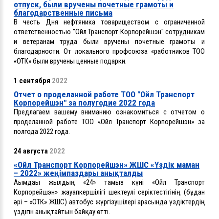
отпуск, были вручены почетные грамоты и
благодарственные письма
В честь Дня нефтяника товариществом с ограниченной
ответственностью "Ойл Транспорт Корпорейшэн" сотрудникам
и ветеранам труда были вручены почетные грамоты и
благодарности. От локального профсоюза «работников ТОО
«ОТК» были вручены ценные подарки.
1 сентября
2022
Отчет о проделанной работе ТОО "Ойл Транспорт
Корпорейшэн" за полугодие 2022 года
Предлагаем вашему вниманию ознакомиться с отчетом о
проделанной работе ТОО «Ойл Транспорт Корпорейшэн» за
полгода 2022 года.
24 августа
2022
«Ойл Транспорт Корпорейшэн» ЖШС «Үздік маман
– 2022» жеңімпаздары анықталды
Ағымдағы жылдың «24» тамыз күні «Ойл Транспорт
Корпорейшэн» жауапкершілігі шектеулі серіктестігінің (бұдан
әрі – «ОТК» ЖШС) автобус жүргізушілері арасында үздіктердің
үздігін анықтайтын байқау өтті.