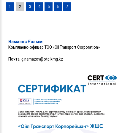
1
2
3
4
5
6
7
Намазов Ғалым
Комплаенс-офицер ТОО «Oil Transport Corporation»
Почта:
g.namazov@otc.kmg.kz