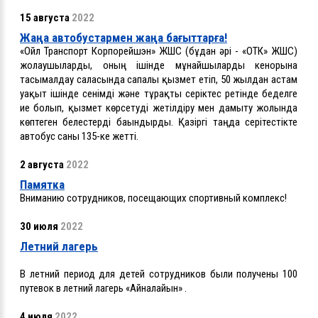
15 августа
2022
Жаңа автобустармен жаңа бағыттарға!
«Ойл Транспорт Корпорейшэн» ЖШС (бұдан әрі - «ОТК» ЖШС)
жолаушыларды, оның ішінде мұнайшыларды кенорынға
тасымалдау саласында сапалы қызмет етіп, 50 жылдан астам
уақыт ішінде сенімді және тұрақты серіктес ретінде беделге
ие болып, қызмет көрсетуді жетілдіру мен дамыту жолында
көптеген белестерді бағындырды. Қазіргі таңда серітестікте
автобус саны 135-ке жетті.
2 августа
2022
Памятка
Вниманию сотрудников, посещающих спортивный комплекс!
30 июля
2022
Летний лагерь
В летний период для детей сотрудников были получены 100
путевок в летний лагерь «Айналайын»
.
4 июля
2022