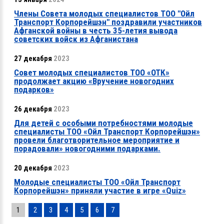
Члены Совета молодых специалистов ТОО "Ойл
Транспорт Корпорейшэн" поздравили участников
Афганской войны в честь 35-летия вывода
советских войск из Афганистана
27 декабря
2023
Совет молодых специалистов ТОО «ОТК»
продолжает акцию «Вручение новогодних
подарков»
26 декабря
2023
Для детей с особыми потребностями молодые
специалисты ТОО «Ойл Транспорт Корпорейшэн»
провели благотворительное мероприятие и
порадовали» новогодними подарками.
20 декабря
2023
Молодые специалисты ТОО «Ойл Транспорт
Корпорейшэн» приняли участие в игре «Quiz»
1
2
3
4
5
6
7