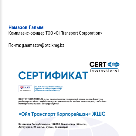
Намазов Ғалым
Комплаенс-офицер ТОО «Oil Transport Corporation»
Почта:
g.namazov@otc.kmg.kz