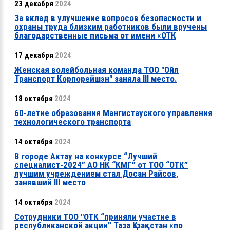
23 декабря
2024
За вклад в улучшение вопросов безопасности и
охраны труда близким работников были вручены
благодарственные письма от имени «ОТК
17 декабря
2024
Женская волейбольная команда ТОО "Ойл
Транспорт Корпорейшэн" заняла ІІІ место.
18 октября
2024
60-летие образования Мангистауского управления
технологического транспорта
14 октября
2024
В городе Актау на конкурсе “Лучший
специалист-2024” АО НК “КМГ” от ТОО “ОТК”
лучшим учреждением стал Досан Райсов,
занявший ІІІ место
14 октября
2024
Сотрудники ТОО "ОТК “приняли участие в
республиканской акции” Таза Қазақстан «по