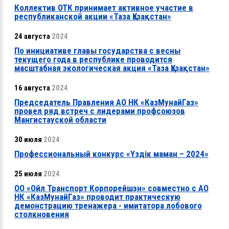
Коллектив ОТК принимает активное участие в
республиканской акции «Таза Қазақстан»
24 августа
2024
По инициативе главы государства с весны
текущего года в республике проводится
масштабная экологическая акция «Таза Қазақстан»
16 августа
2024
Председатель Правления АО НК «КазМунайГаз»
провел ряд встреч с лидерами профсоюзов
Мангистауской области
30 июля
2024
Профессиональный конкурс «Үздік маман – 2024»
25 июля
2024
ОО «Ойл Транспорт Корпорейшэн» совместно с АО
НК «КазМунайГаз» проводит практическую
демонстрацию тренажера - имитатора лобового
столкновения