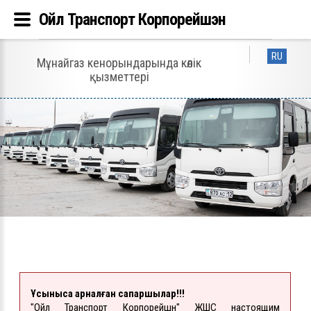
Ойл Транспорт Корпорейшэн
RU
Мұнайгаз кенорындарында көлік
қызметтері
Ұсынысқа арналған сапаршылар!!!
"Ойл Транспорт Корпорейшн" ЖШС настоящим