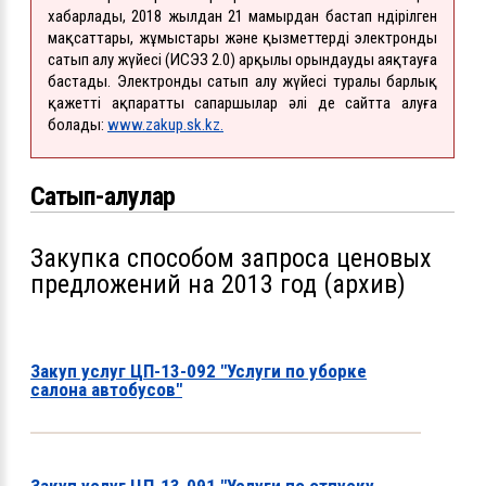
хабарлады, 2018 жылдан 21 мамырдан бастап өндірілген
мақсаттары, жұмыстары және қызметтерді электронды
сатып алу жүйесі (ИСЭЗ 2.0) арқылы орындауды аяқтауға
бастады. Электронды сатып алу жүйесі туралы барлық
қажетті ақпаратты сапаршылар әлі де сайтта алуға
болады:
www.zakup.sk.kz.
Сатып-алулар
Закупка способом запроса ценовых
предложений на 2013 год (архив)
Закуп услуг ЦП-13-092 "Услуги по уборке
салона автобусов"