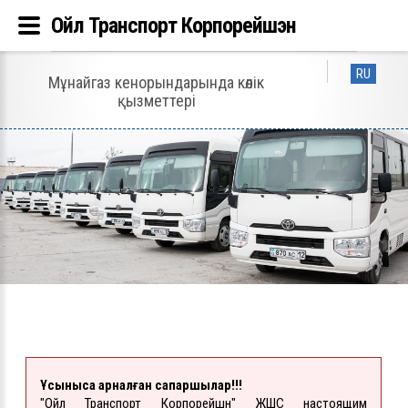
Ойл Транспорт Корпорейшэн
RU
Мұнайгаз кенорындарында көлік
қызметтері
Ұсынысқа арналған сапаршылар!!!
"Ойл Транспорт Корпорейшн" ЖШС настоящим