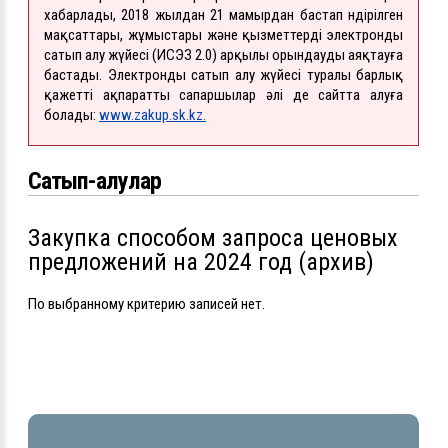
хабарлады, 2018 жылдан 21 мамырдан бастап өндірілген
мақсаттары, жұмыстары және қызметтерді электронды
сатып алу жүйесі (ИСЭЗ 2.0) арқылы орындауды аяқтауға
бастады. Электронды сатып алу жүйесі туралы барлық
қажетті ақпаратты сапаршылар әлі де сайтта алуға
болады:
www.zakup.sk.kz.
Сатып-алулар
Закупка способом запроса ценовых
предложений на 2024 год (архив)
По выбранному критерию записей нет.