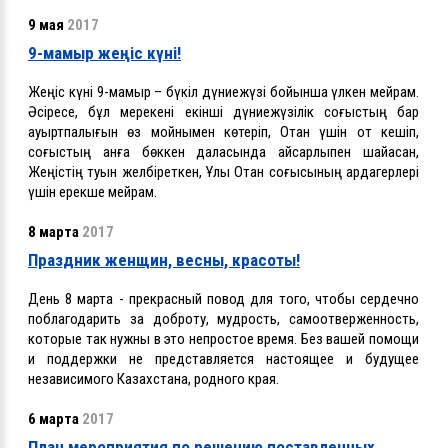
9 мая
2017
9-мамыр жеңіс күні!
Жеңіс күні 9-мамыр – бүкіл дүниежүзі бойынша үлкен мейрам.
Әсіресе, бұл мерекені екінші дүниежүзілік соғыстың бар
ауыртпалығын өз мойнымен көтеріп, Отан үшін от кешіп,
соғыстың қанға бөккен даласында қайсарлықпен шайқасқан,
Жеңістің туын желбіреткен, Ұлы Отан соғысының ардагерлері
үшін ерекше мейрам.
8 марта
2017
Праздник женщин, весны, красоты!
День 8 марта - прекрасный повод для того, чтобы сердечно
поблагодарить за доброту, мудрость, самоотверженность,
которые так нужны в это непростое время. Без вашей помощи
и поддержки не представляется настоящее и будущее
независимого Казахстана, родного края.
6 марта
2017
План мероприятия по решению поставленных