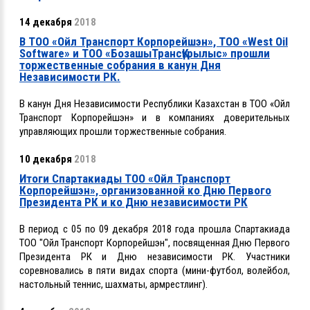
14 декабря
2018
В ТОО «Ойл Транспорт Корпорейшэн», ТОО «West Oil
Software» и ТОО «БозашыТрансҚұрылыс» прошли
торжественные собрания в канун Дня
Независимости РК.
В канун Дня Независимости Республики Казахстан в ТОО «Ойл
Транспорт Корпорейшэн» и в компаниях доверительных
управляющих прошли торжественные собрания.
10 декабря
2018
Итоги Спартакиады ТОО «Ойл Транспорт
Корпорейшэн», организованной ко Дню Первого
Президента РК и ко Дню независимости РК
В период с 05 по 09 декабря 2018 года прошла Спартакиада
ТОО "Ойл Транспорт Корпорейшэн", посвященная Дню Первого
Президента РК и Дню независимости РК. Участники
соревновались в пяти видах спорта (мини-футбол, волейбол,
настольный теннис, шахматы, армрестлинг).