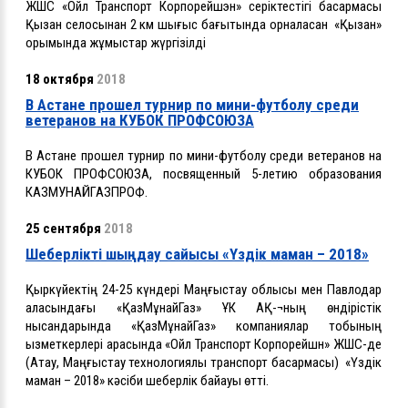
ЖШС «
Ойл Транспорт Корпорейшэн
» серіктестігі басқармасы
Қызан селосынан 2 км шығыс бағытында орналасқан «Қызан»
қорымында жұмыстар жүргізілді
18 октября
2018
В Астане прошел турнир по мини-футболу среди
ветеранов на КУБОК ПРОФСОЮЗА
В Астане прошел турнир по мини-футболу среди ветеранов на
КУБОК ПРОФСОЮЗА, посвященный 5-летию образования
КАЗМУНАЙГАЗПРОФ.
25 сентября
2018
Шеберлікті шыңдау сайысы «Үздік маман – 2018»
Қыркүйектің 24-25 күндері Маңғыстау облысы мен Павлодар
қаласындағы «ҚазМұнайГаз» ҰК АҚ-¬ның өндірістік
нысандарында «ҚазМұнайГаз» компаниялар тобының
қызметкерлері арасында «Ойл Транспорт Корпорейшн» ЖШС-де
(Ақтау, Маңғыстау технологиялық транспорт басқармасы) «Үздік
маман – 2018» кәсіби шеберлік байқауы өтті.