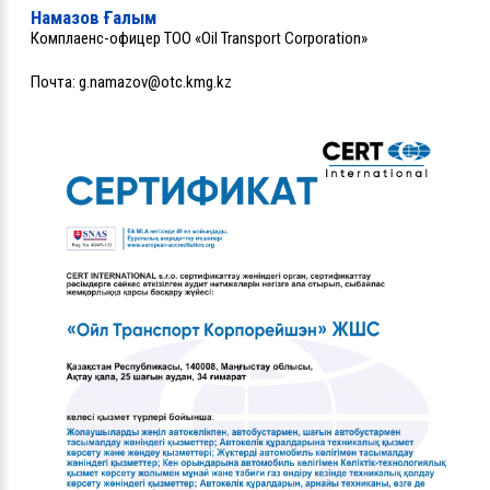
Намазов Ғалым
Комплаенс-офицер ТОО «Oil Transport Corporation»
Почта:
g.namazov@otc.kmg.kz