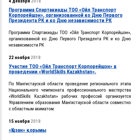
4 декабря
2018
Программа Спартакиады ТОО «Ойл Транспорт
Корпорейшэн», организованной ко Дню Первого
Президента РК и ко Дню независимости РК
Программа Спартакиады ТОО «Ойл Транспорт Корпорейшэн»,
организованной ко Дню Первого Президента РК и ко Дню
независимости РК
22 ноября
2018
Участие ТОО «Ойл Транспорт Корпорейшэн» в
проведении «WorldSkills Kazakhstan».
По Мангистауской области проведение регионального этапа
Национального чемпионата профессионального мастерства
«WorldSkills Kazakhstan» рабочих профессий организуется
Управлением образования Мангистауской области совместно
с областным акиматом.
15 ноября
2018
«Қызан» қорымы