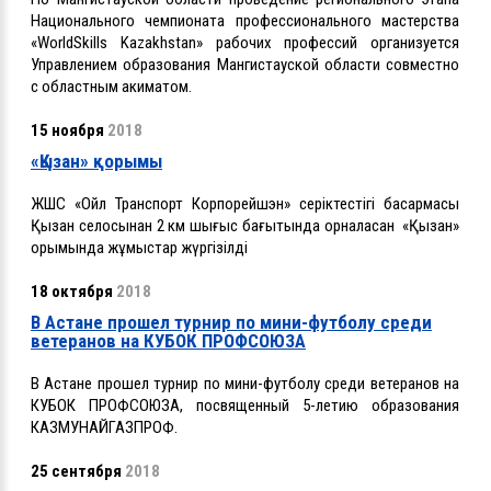
Национального чемпионата профессионального мастерства
«WorldSkills Kazakhstan» рабочих профессий организуется
Управлением образования Мангистауской области совместно
с областным акиматом.
15 ноября
2018
«Қызан» қорымы
ЖШС «
Ойл Транспорт Корпорейшэн
» серіктестігі басқармасы
Қызан селосынан 2 км шығыс бағытында орналасқан «Қызан»
қорымында жұмыстар жүргізілді
18 октября
2018
В Астане прошел турнир по мини-футболу среди
ветеранов на КУБОК ПРОФСОЮЗА
В Астане прошел турнир по мини-футболу среди ветеранов на
КУБОК ПРОФСОЮЗА, посвященный 5-летию образования
КАЗМУНАЙГАЗПРОФ.
25 сентября
2018