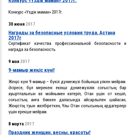
Конкурс «Үздік маман» 2017г.
Конкурс «Үздік маман» 2017г.
30 июня
2017
Награды за безопасные условия труда, Астана
2017г
Сертификат качества профессиональной безопасности и
награда за безопасность.
9 мая
2017
9-мамыр жеңіс күні!
Жеңіс күні 9-мамыр – бүкіл дүниежүзі бойынша үлкен мейрам.
Әсіресе, бұл мерекені екінші дүниежүзілік соғыстың бар
ауыртпалығын өз мойнымен көтеріп, Отан үшін от кешіп,
соғыстың қанға бөккен даласында қайсарлықпен шайқасқан,
Жеңістің туын желбіреткен, Ұлы Отан соғысының ардагерлері
үшін ерекше мейрам.
8 марта
2017
Праздник женщин, весны, красоты!