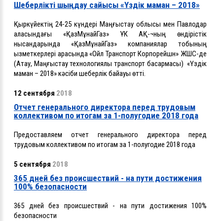
Шеберлікті шыңдау сайысы «Үздік маман – 2018»
Қыркүйектің 24-25 күндері Маңғыстау облысы мен Павлодар
қаласындағы «ҚазМұнайГаз» ҰК АҚ-¬ның өндірістік
нысандарында «ҚазМұнайГаз» компаниялар тобының
қызметкерлері арасында «Ойл Транспорт Корпорейшн» ЖШС-де
(Ақтау, Маңғыстау технологиялық транспорт басқармасы) «Үздік
маман – 2018» кәсіби шеберлік байқауы өтті.
12 сентября
2018
Отчет генерального директора перед трудовым
коллективом по итогам за 1-полугодие 2018 года
Предоставляем отчет генерального директора перед
трудовым коллективом по итогам за 1-полугодие 2018 года
5 сентября
2018
365 дней без происшествий - на пути достижения
100% безопасности
365 дней без происшествий - на пути достижения 100%
безопасности