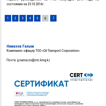
состоянию на 25.10.2016г.
1
2
3
4
5
6
7
Намазов Ғалым
Комплаенс-офицер ТОО «Oil Transport Corporation»
Почта:
g.namazov@otc.kmg.kz