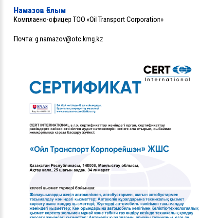
Намазов Ғалым
Комплаенс-офицер ТОО «Oil Transport Corporation»
Почта:
g.namazov@otc.kmg.kz